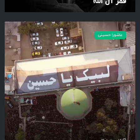
قمر آل الله
ب
س
عاشورا حسینی
م
ر
ب
ا
ل
ن
و
ر