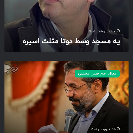
م
ث
ل
ث
ا
7 اردیبهشت 1401
س
یه مسجد وسط دوتا مثلث اسیره
ی
ر
ه
ه
م
میلاد امام حسن مجتبی
ه
م
ب
ه
و
ت
ت
و
ه
25 فروردین 1401
س