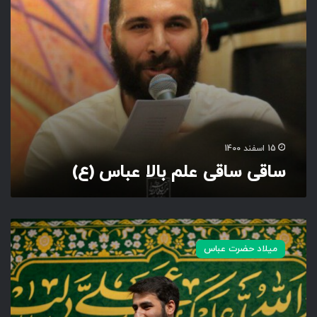
ع
ل
م
ب
ا
ل
ا
ع
ب
ا
15 اسفند 1400
س
ساقی ساقی علم بالا عباس (ع)
(
ع
)
ا
و
میلاد حضرت عباس
م
د
ب
ر
ا