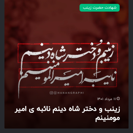
ی
شهادت حضرت زینب
ن
ب
و
د
خ
ت
ر
ش
ا
ه
د
ی
ن
م
۱۱ مرداد ۱۴۰۱
ن
زینب و دختر شاه دینم نائبه ی امیر
ا
مومنینم
ئ
ب
ه