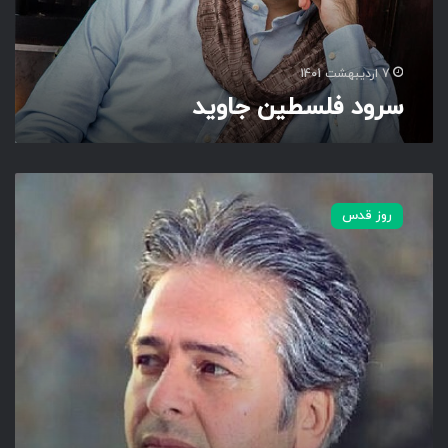
ط
ی
ن
ج
7 اردیبهشت 1401
ا
سرود فلسطین جاوید
و
ی
د
ی
ه
روز قدس
م
س
ج
د
و
س
ط
د
و
ت
ا