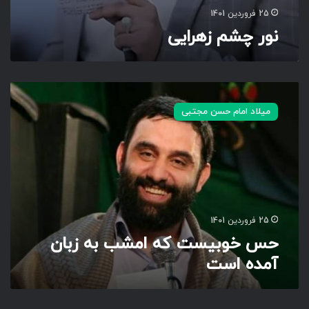
25 فروردین 1401
نور چشم زهرایی
ح
س
میلاد امام حسن مجتبی
خ
و
ب
ی
س
ت
ک
ه
25 فروردین 1401
ا
حس خوبیست که امشب به زبان
م
آمده است
ش
ب
ب
ه