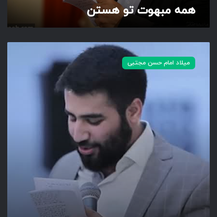
همه مبهوت تو هستن
ت
ن
ن
و
میلاد امام حسن مجتبی
ر
چ
ش
م
ز
ه
ر
ا
ی
ی