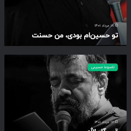
ن
ح
س
ن
۱۸ مرداد ۱۴۰۱
ت
تو حسین‌ام بودی، من حسنت
ق
م
تاسوعا حسینی
ر
آ
ل
ا
ل
ل
ه
۱۷ مرداد ۱۴۰۱