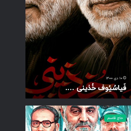
۱۰ دی ۱۴۰۰
فَیاسُیُوف خُذینی ….
حاج قاسم