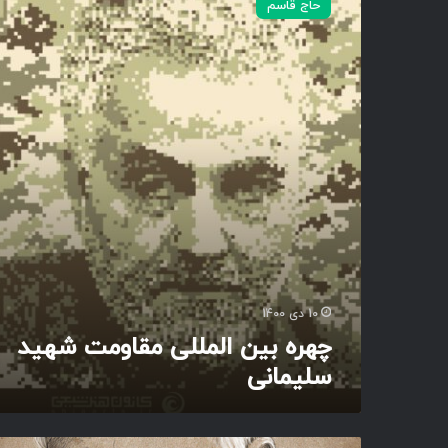
حاج قاسم
ر
ه
ب
ی
ن
ا
ل
م
ل
ل
ی
م
ق
ا
و
10 دی 1400
م
چهره بین المللی مقاومت شهید
ت
سلیمانی
ش
ه
ی
د
ب