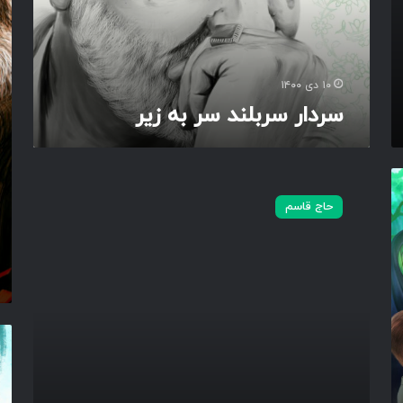
و
ب
ف
ل
خُ
ن
ذ
د
ی
۱۰ دی ۱۴۰۰
س
ن
سردار سربلند سر به زیر
ر
ی
ب
…
ه
.
ز
ت
ی
س
حاج قاسم
ر
ب
ی
ح
آ
س
م
ا
س
ن
ل
ی
ا
م