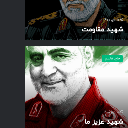
10 دی 1400
شهید مقاومت
حاج قاسم
10 دی 1400
شهید عزیز ما