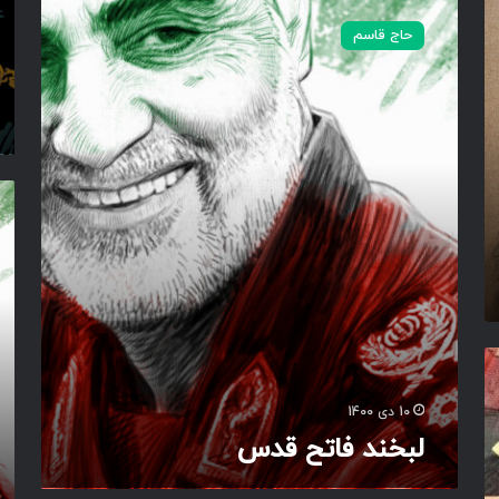
ب
حاج قاسم
خ
ن
د
ف
ا
ت
ح
ش
ق
ه
د
ی
س
د
ع
ز
ی
ز
م
ا
10 دی 1400
لبخند فاتح قدس