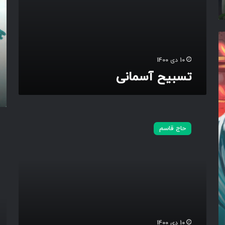
ب
ر
ش
ه
د
ا
10 دی 1400
ی
تسبیح آسمانی
م
ق
ا
و
س
م
ر
ق
حاج قاسم
ت
ب
د
ا
س
ز
خ
ر
و
و
ن
ح
ب
ا
ه
ل
ا
ل
ی
10 دی 1400