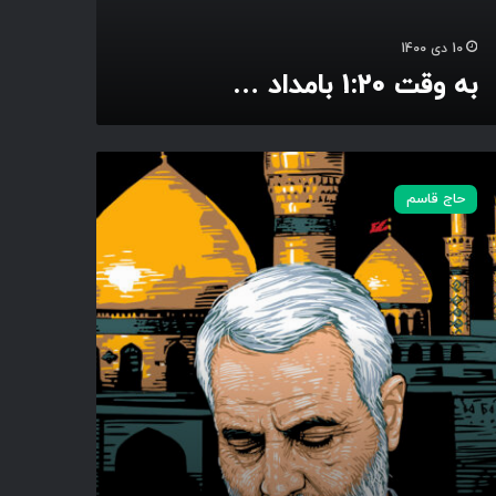
10 دی 1400
به وقت 1:20 بامداد …
حاج قاسم