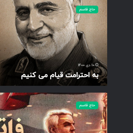
س
ه
ل
حاج قاسم
ا
ی
ح
م
ت
ا
ر
ن
ا
ی
م
ت
ق
ی
10 دی 1400
ا
به احترامت قیام می کنیم
م
م
ی
ک
ف
ن
ا
حاج قاسم
ی
ت
م
ح
ن
ب