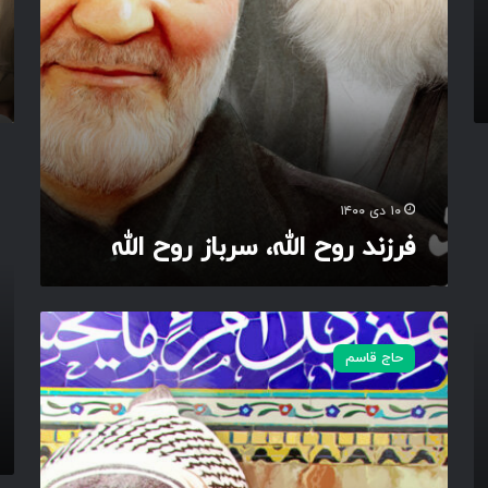
ل
ن
ل
ظ
ه
ه
،
و
س
ر
ر
ب
ع
ا
ل
ز
م
۱۰ دی ۱۴۰۰
ر
د
فرزند روح الله، سرباز روح الله
و
ا
ح
ر
ا
پ
ل
د
ا
ل
ر
ل
ه
حاج قاسم
…
ه
ی
ل
ا
ت
ک