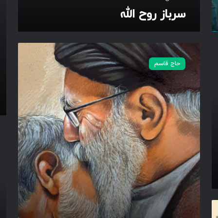
ه
ت
سرباز روح الله
س
ل
حاج قاسم
ی
م
ا
ن
ی
ع
ز
ب
ی
ه
ز
و
م
ق
ا
ت
1
:
2
0