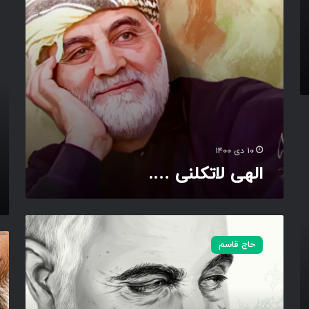
ل
ر
ن
ا
ی
ه
…
آ
.
ز
ا
د
ی
۱۰ دی ۱۴۰۰
الهی لاتکلنی ….
س
ر
فَ
حاج قاسم
د
ی
ا
ا
ر
سُ
س
یُ
ر