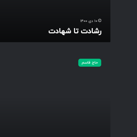
۱۰ دی ۱۴۰۰
رشادت تا شهادت
س
ر
حاج قاسم
د
ا
ر
آ
س
م
ا
ن
ی
ش
ه
ی