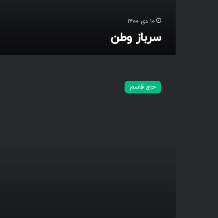
۱۰ دی ۱۴۰۰
سرباز وطن
ر
ش
حاج قاسم
ا
د
ت
ت
ا
ش
ه
ا
د
ت