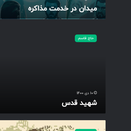
میدان در خدمت مذاکره
ش
ه
حاج قاسم
ی
د
ق
د
س
10 دی 1400
شهید قدس
چ
ه