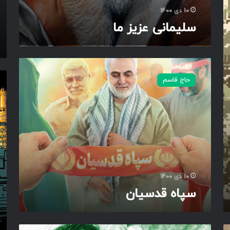
ب
10 دی 1400
ا
سلیمانی عزیز ما
م
د
ا
د
س
…
پ
ش
حاج قاسم
ا
ه
ه
ی
ق
د
د
م
س
ق
ی
ا
ا
و
ن
م
ت
10 دی 1400
سپاه قدسیان
ل