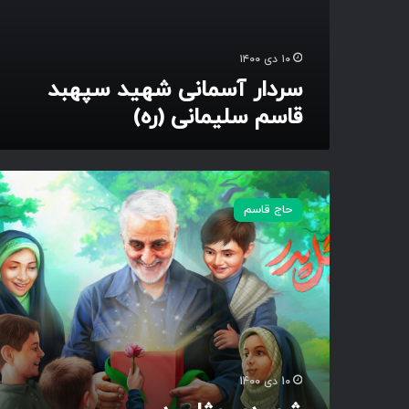
د
س
پ
۱۰ دی ۱۴۰۰
ه
سردار آسمانی شهید سپهبد
ب
قاسم سلیمانی (ره)
د
ق
ا
س
ش
م
ه
س
حاج قاسم
ی
ل
د
ی
ی
م
م
ا
ث
ن
ل
ی
پ
(
د
ر
ر
ه
10 دی 1400
)