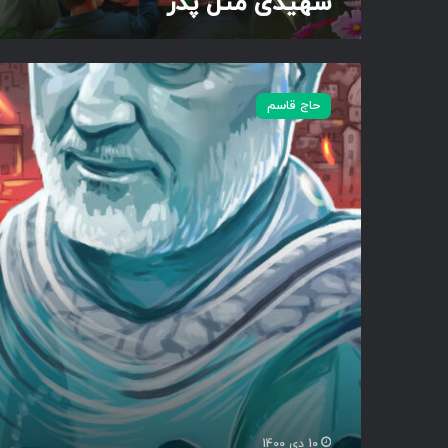
شهیدی مثل پدر
م
ی
حاج قاسم
د
ا
ن
د
ر
خ
د
م
ت
م
ذ
ا
ک
ر
ه
10 دی 1400