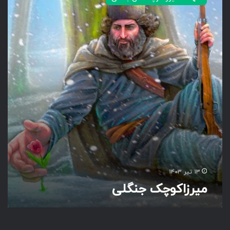
ر
ز
ا
ک
و
چ
ک‌
ج
ن
گ
ل
ی
۱۳ تیر ۱۴۰۳
میرزاکوچک‌ جنگلی