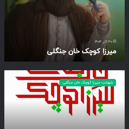
ن
ج
ن
گ
ل
ی
۳۰ آذر ۱۴۰۴
میرزا کوچک خان جنگلی
م
ی
شهادت میرزا کوچک خان جنگلی
ر
ز
ا
ک
و
چ
ک
خ