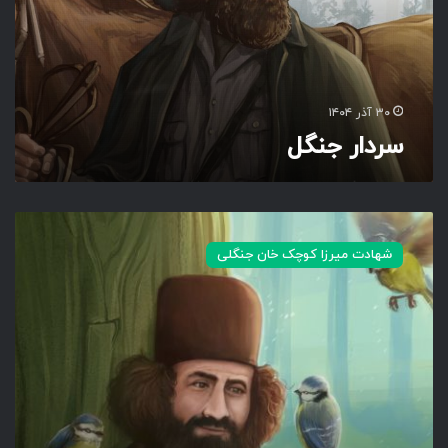
ن
گ
ل
۳۰ آذر ۱۴۰۴
سردار جنگل
م
ی
شهادت میرزا کوچک خان جنگلی
ر
ز
ا
ک
و
چ
ک
خ
ا