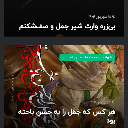
و
ص
ف‌
۱۵ شهریور ۱۴۰۴
ش
بی‌زره وارث شیر‌ جمل و صف‌شکنم
ک
ن
م
ه
ر
شهادت حضرت قاسم بن الحسن
ک
س
ک
ه
جَ
مَ
ل
ر
۱۱ شهریور ۱۴۰۴
ا
هر کس که جَمَل را به حسن باخته
ب
بود
ه
ح