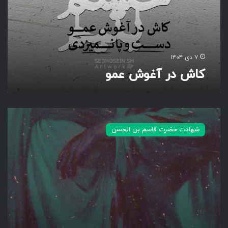
غ
و
ش
ع
م
۷ دی ۱۴۰۴
و
کاش در آغوش عمو
آ
ن
شهادت حضرت قاسم بن الحسن
قَ
دَ
ر
ج
س
م
ن
ح
ی