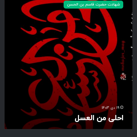
ح
شهادت حضرت قاسم بن الحسن
ل
ی
م
ن
ا
ل
ع
س
ل
19 دی 1403
احلی من العسل