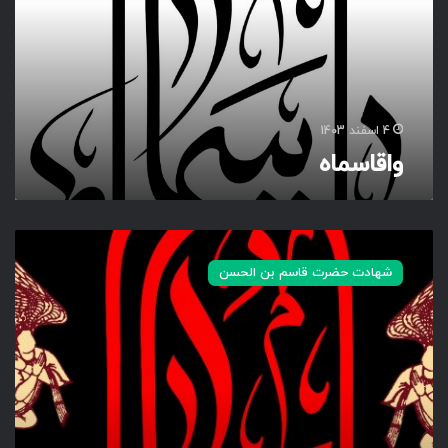
م
ا
ه
4 اسفند 1403
واقاسماه
و
ا
شهادت حضرت قاسم بن الحسن
ق
ا
س
م
ا
ه