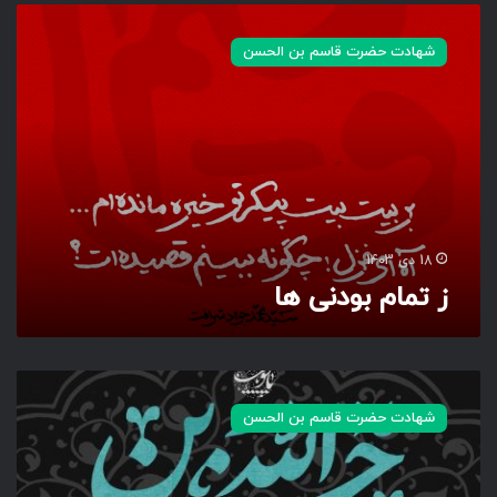
ز
ت
شهادت حضرت قاسم بن الحسن
م
ا
م
ب
و
د
ن
ی
ه
18 دی 1403
ا
ز تمام بودنی ها
ن
ه
شهادت حضرت قاسم بن الحسن
ا
ل‌
ا