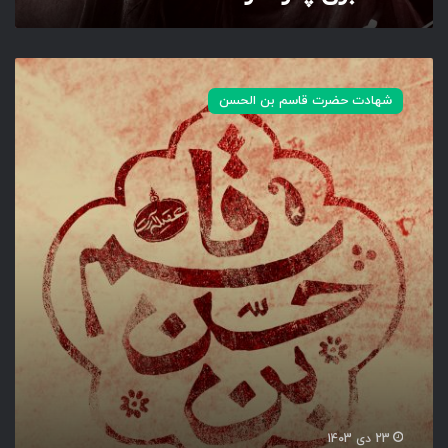
ق
ا
شهادت حضرت قاسم بن الحسن
س
م
ب
ن
ا
ل
ح
س
ن
23 دی 1403