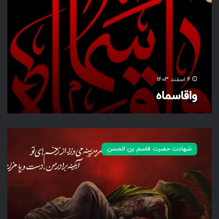
4 اسفند 1403
واقاسماه
ع
ط
شهادت حضرت قاسم بن الحسن
ر
م
د
ی
ن
ه
م