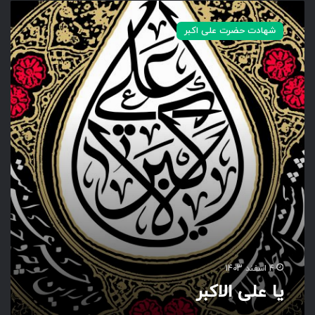
ی
ا
شهادت حضرت علی اکبر
ع
ل
ی
ا
ل
ا
ک
ب
ر
4 اسفند 1403
یا علی الاکبر