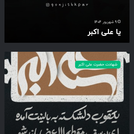
ب
ر
9 شهریور 1404
یا علی اکبر
م
ق
شهادت حضرت علی اکبر
ط
ع
ا
ل
ا
ع
ض
ا