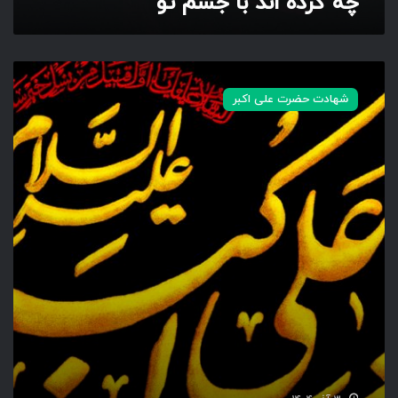
چه کرده اند با جسم تو
س
م
ت
و
ی
ا
شهادت حضرت علی اکبر
ع
ل
ی
ا
ک
ب
ر