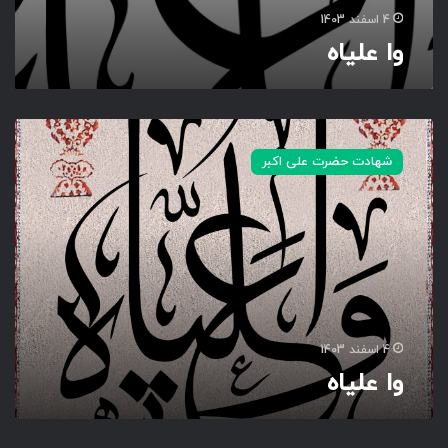
4 اسفند 1403
وا علیاه
و
ا
شهادت حضرت علی اکبر
ع
ل
ی
ا
ه
4 اسفند 1403
وا علیاه