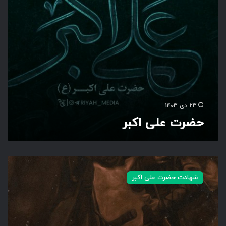
ک
ب
ر
23 دی 1403
حضرت علی اکبر
ت
ر
شهادت حضرت علی اکبر
س
م
ا
ی
ن