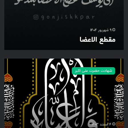
9 شهریور 1404
مقطع الاعضا
و
ا
شهادت حضرت علی اکبر
ع
ل
ی
ا
ه
4 اسفند 1403