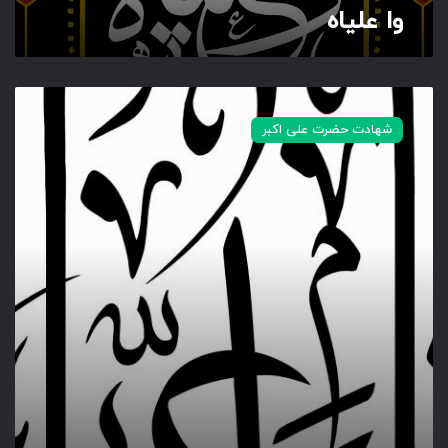
وا علیاه
و
ا
شهادت حضرت علی اکبر
ع
ل
ی
ا
ه