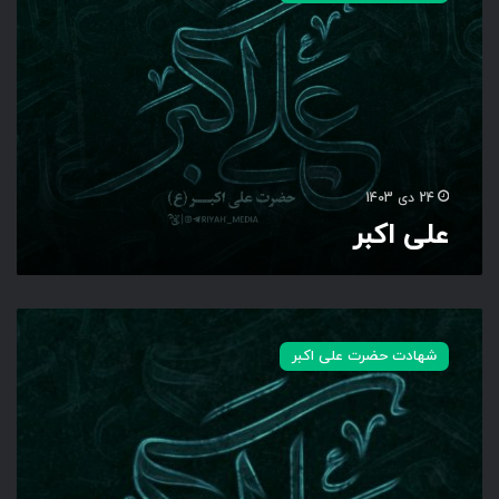
ا
ک
ب
ر
24 دی 1403
علی اکبر
ح
ض
شهادت حضرت علی اکبر
ر
ت
ع
ل
ی
ا