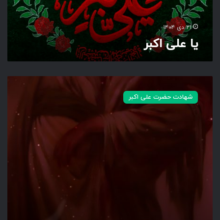
ر
۲۱ دی ۱۴۰۴
یا علی اکبر
ز
ب
شهادت حضرت علی اکبر
ا
ن
ب
ه
ر
و
ض
ه
چ
ر
ا
و