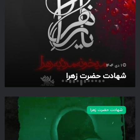
ت
ز
ه
ر
ا
1 دی 1404
شهادت حضرت زهرا
ش
ه
شهادت حضرت زهرا
ا
د
ت
ح
ض