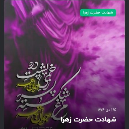
ش
ه
شهادت حضرت زهرا
ا
د
ت
ح
ض
ر
ت
ز
ه
ر
ا
1 دی 1404
شهادت حضرت زهرا