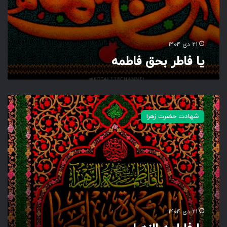
۲۱ دی ۱۴۰۴
یا فاطر بحق فاطمه
ی
ا
شهادت حضرت زهرا
ف
ا
ط
م
ه
ا
ل
ز
ه
۲۱ دی ۱۴۰۴
ر