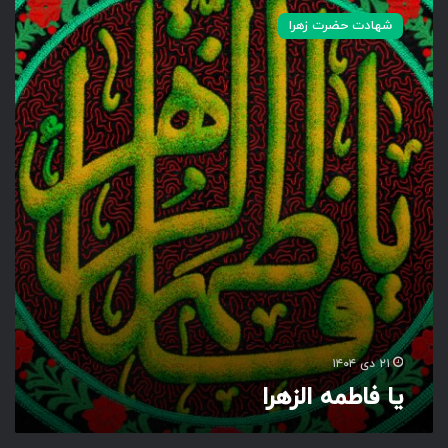
ا
شهادت حضرت زهرا
ف
ا
ط
م
ه
ا
ل
ز
ه
ر
ا
۲۱ دی ۱۴۰۴
یا فاطمه الزهرا