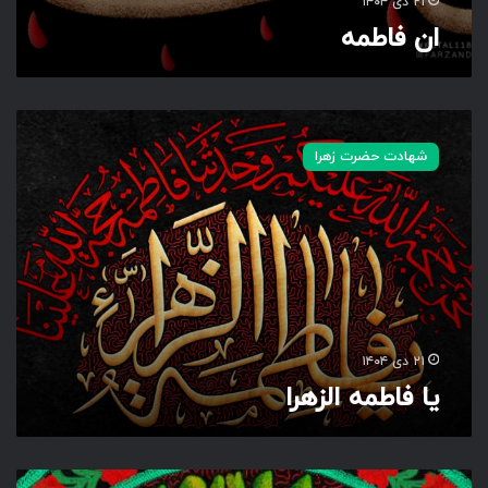
۲۱ دی ۱۴۰۴
ان فاطمه
ی
ا
شهادت حضرت زهرا
ف
ا
ط
م
ه
ا
ل
ز
ه
۲۱ دی ۱۴۰۴
ر
یا فاطمه الزهرا
ا
ی