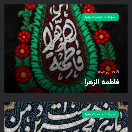
ف
ا
شهادت حضرت زهرا
ط
م
ه
ا
ل
ز
ه
ر
ا
۲۱ دی ۱۴۰۴
فاطمه الزهرا
س
ر
شهادت حضرت زهرا
م
ا
ی