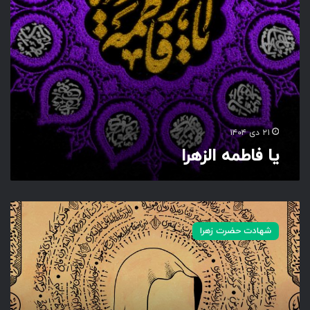
ز
ه
ر
ا
۲۱ دی ۱۴۰۴
یا فاطمه الزهرا
ک
ت
شهادت حضرت زهرا
ی
ب
ه
ز
ی