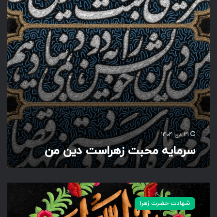
ه
م
ح
ب
ت
ز
ه
ر
ا
س
ت
د
ی
۲۱ دی ۱۴۰۴
ن
سرمایه محبت زهراست دین من
م
ن
ی
ا
شهادت حضرت زهرا
ف