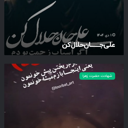
ح
ل
ا
ل‌
ک
ن
1 دی 1404
علی‌جــــــان‌حلال‌کن
آ
ت
شهادت حضرت زهرا
ـ
ـ
ی
ـ
ـ
ش‌
خ
و
ن