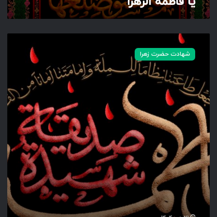
یا فاطمه الزهرا
ا
ا
ن
شهادت حضرت زهرا
ف
ا
ط
م
ه