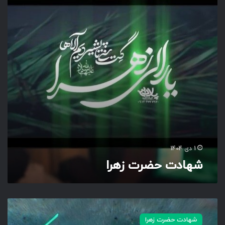
ت
ح
ض
ر
ت
ز
ه
ر
ا
1 دی 1404
شهادت حضرت زهرا
ش
ه
شهادت حضرت زهرا
ا