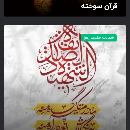
قرآن سوخته
ش
ه
شهادت حضرت زهرا
ا
د
ت
ح
ض
ر
ت
ز
ه
ر
ا