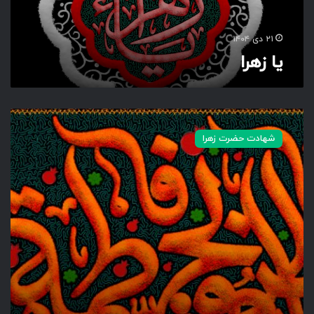
۲۱ دی ۱۴۰۴
یا زهرا
ی
ا
شهادت حضرت زهرا
ف
ا
ط
ر
ب
ح
ق
ف
ا
ط
م
ه