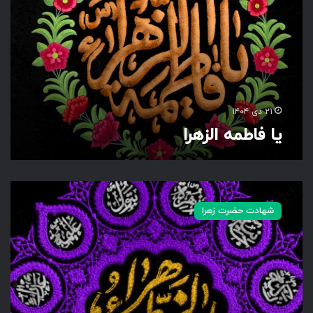
ا
ط
م
ه
ا
ل
ز
ه
۲۱ دی ۱۴۰۴
ر
یا فاطمه الزهرا
ا
ی
ا
شهادت حضرت زهرا
ف
ا
ط
م
ه
ا
ل