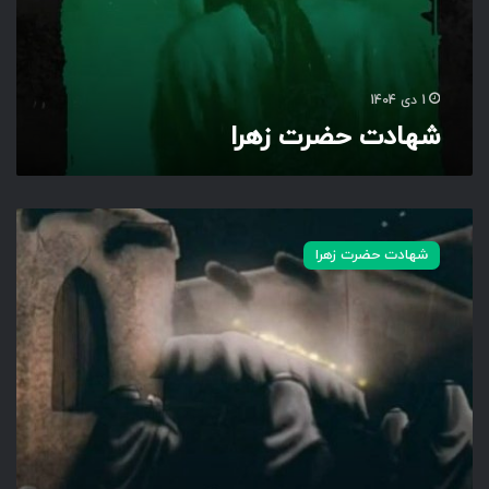
ر
ت
ز
ه
1 دی 1404
ر
شهادت حضرت زهرا
ا
ع
ل
شهادت حضرت زهرا
ی‌
ج
ـ
ـ
ـ
ـ
ـ
ـ
ا
ن‌