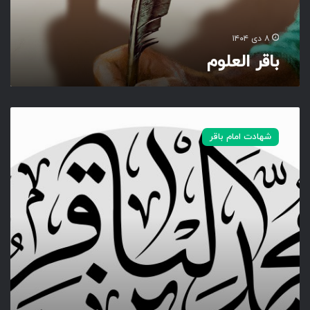
و
م
۸ دی ۱۴۰۴
باقر العلوم
ی
ا
شهادت امام باقر
م
ح
م
د
ب
ن
ع
ل
ی
ا
ل
ب