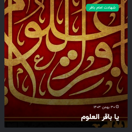
ا
شهادت امام باقر
ب
ا
ق
ر
ا
ل
ع
ل
و
م
۳۰ بهمن ۱۴۰۳
یا باقر العلوم