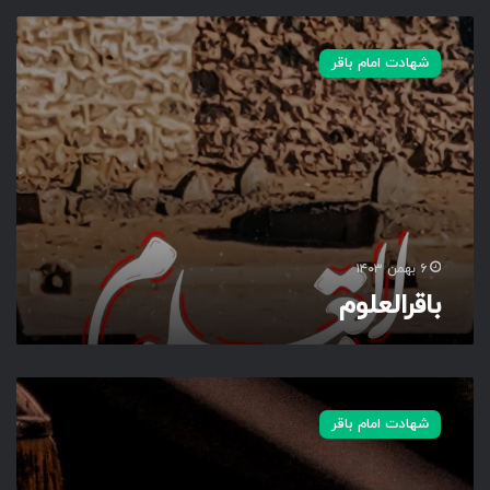
ب
ا
شهادت امام باقر
ق
ر
ا
ل
ع
ل
و
م
۶ بهمن ۱۴۰۳
باقرالعلوم
ب
ر
شهادت امام باقر
ا
ی
ک