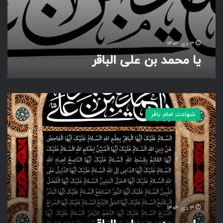
ا
ق
ر
۳ دی ۱۴۰۴
یا محمد بن علی الباقر
ی
ا
شهادت امام باقر
م
ح
م
د
ب
ن
ع
ل
ی
۳ دی ۱۴۰۴
ا