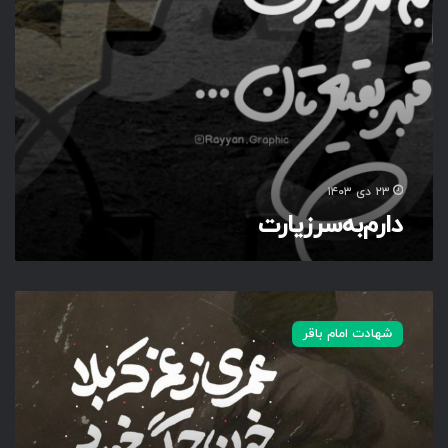
ی
ا
ر
ت‌
۲۳ دی ۱۴۰۳
دارم‌به‌سر‌زیارت‌
ع
م
شهادت امام باقر
ر
ی‌
ز‌
غ
م‌