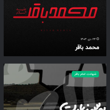
د
ب
ا
ق
ر
۲۴ دی ۱۴۰۳
محمد باقر
د
ا
شهادت امام باقر
ر
م‌
ب
ه‌
س
ر‌
ز