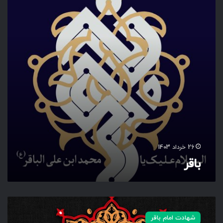
26 خرداد 1403
باقر
ا
م
شهادت امام باقر
ا