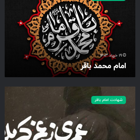
م
م
ح
م
د
ب
ا
ق
19 خرداد 1403
ر
امام محمد باقر
ع
م
شهادت امام باقر
ر
ی
ز
غ
م
ک