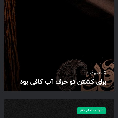
ش
ت
ن
ت
و
ح
ر
ف
آ
ب
ک
ا
ف
۳۰ دی ۱۴۰۳
ی
برای کشتن تو حرف آب کافی بود
ب
و
د
م
ح
شهادت امام باقر
م