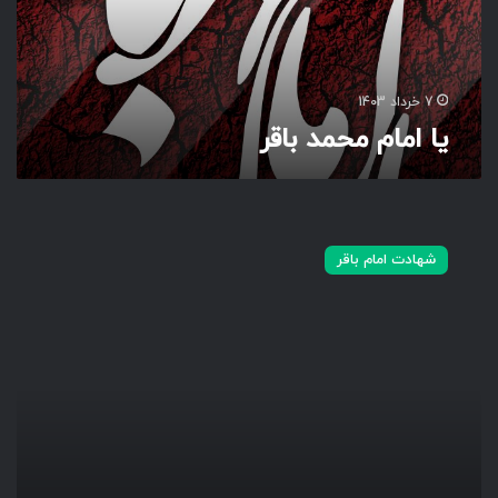
ح
م
د
ب
7 خرداد 1403
ا
یا امام محمد باقر
ق
ر
ش
ه
شهادت امام باقر
ا
د
ت
م
ظ
ل
و
م
ا
ن