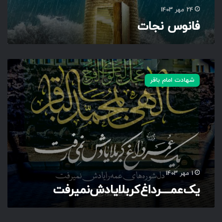
24 مهر 1403
فانوس نجات
ی
ک‌
شهادت امام باقر
ع
م
ـ
ـ
ـ
ـ
ر‌
د
ا
1 مهر 1403
غ‌
یک‌عمــــر‌داغ‌کربلا‌یادش‌نمیرفت
ک
ر
ب
ل