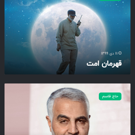
م
ا
ن
ا
م
ت
11 دی 1399
قهرمان امت
م
ر
حاج قاسم
د
م
ی
د
ا
ن