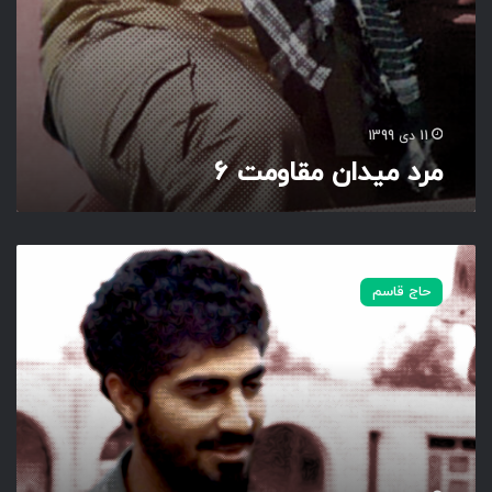
م
ت
6
11 دی 1399
مرد میدان مقاومت 6
م
ر
حاج قاسم
د
م
ی
د
ا
ن
م
ق
ا