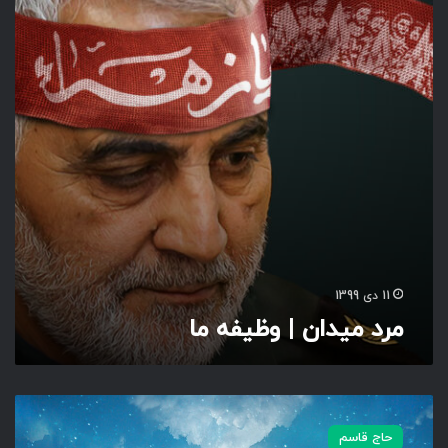
ی
د
ا
ن
|
و
ظ
ی
ف
ه
م
ا
11 دی 1399
مرد میدان | وظیفه ما
ق
ه
حاج قاسم
ر