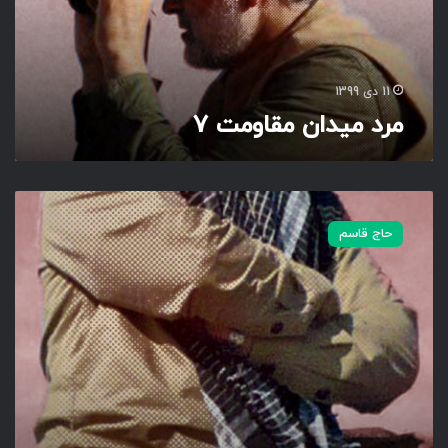
ن
م
ق
ا
11 دی 1399
و
مرد میدان مقاومت 7
م
ت
7
م
ر
حاج قاسم
د
م
ی
د
ا
ن
م
ق
ا
و