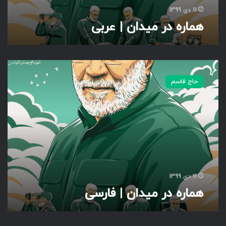
11 دی 1399
هماره در میدان | عربی
ه
م
حاج قاسم
ا
ر
ه
د
ر
م
ی
د
ا
11 دی 1399
ن
هماره در میدان | فارسی
|
ف
ا
ر