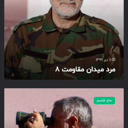
م
ق
ا
و
م
ت
8
11 دی 1399
مرد میدان مقاومت 8
م
ر
حاج قاسم
د
م
ی
د
ا