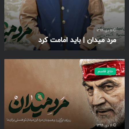
ا
م
ا
م
ت
11 دی 1399
ک
مرد میدان | باید امامت کرد
ر
د
م
ر
حاج قاسم
د
م
ی
د
ا
ن
|
ی
ا
11 دی 1399
ز