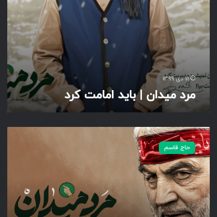
ا
ی
د
ا
م
ا
م
ت
11 دی 1399
ک
مرد میدان | باید امامت کرد
ر
د
م
ر
حاج قاسم
د
م
ی
د
ا
ن
|