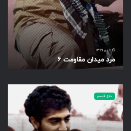
ا
و
م
ت
6
11 دی 1399
مرد میدان مقاومت 6
م
ر
حاج قاسم
د
م
ی
د
ا
ن