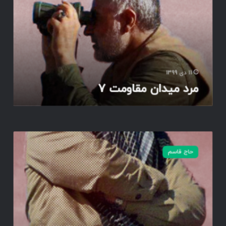
ی
د
ا
ن
م
ق
ا
11 دی 1399
و
مرد میدان مقاومت 7
م
ت
7
م
ر
حاج قاسم
د
م
ی
د
ا
ن
م
ق