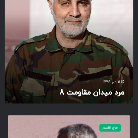
د
ا
ن
م
ق
ا
و
م
ت
8
11 دی 1399
مرد میدان مقاومت 8
م
ر
حاج قاسم
د
م