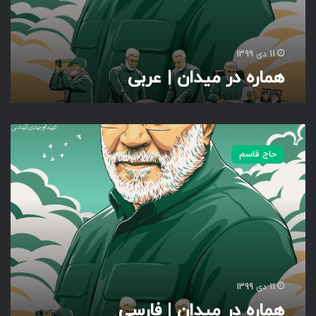
ر
ب
ی
11 دی 1399
هماره در میدان | عربی
ه
م
حاج قاسم
ا
ر
ه
د
ر
م
ی
د
ا
11 دی 1399
ن
هماره در میدان | فارسی
|