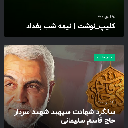
ب
ب
غ
۶ دی ۱۴۰۰
د
کلیپ_نوشت | نیمه شب بغداد
ا
د
س
ا
حاج قاسم
ل
گ
ر
د
ش
ه
ا
د
۶ دی ۱۴۰۰
ت
سالگرد شهادت سپهبد شهید سردار
س
حاج قاسم سلیمانی
پ
ه