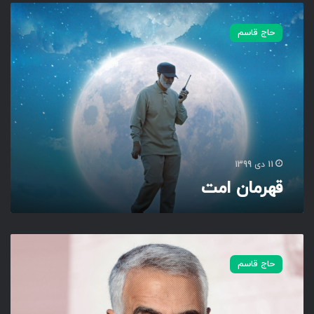
ق
ه
حاج قاسم
ر
م
ا
ن
ا
م
ت
11 دی 1399
قهرمان امت
م
ر
حاج قاسم
د
م
ی