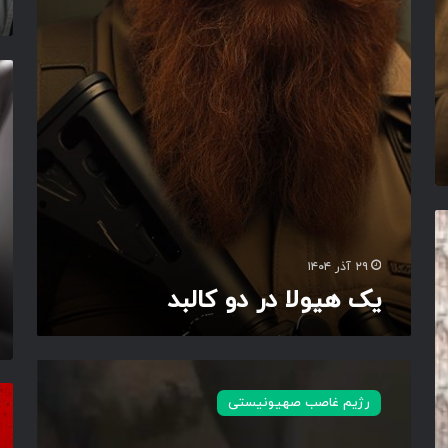
ل
ا
د
ر
ش
د
ک
و
س
ک
ت
ا
مُ
ل
ج
ب
س
د
م
۲۹ آذر ۱۴۰۴
یک هیولا در دو کالبد
ت
ا
ا
رژیم غاصب صهیونیستی
ر
ص
ی
ا