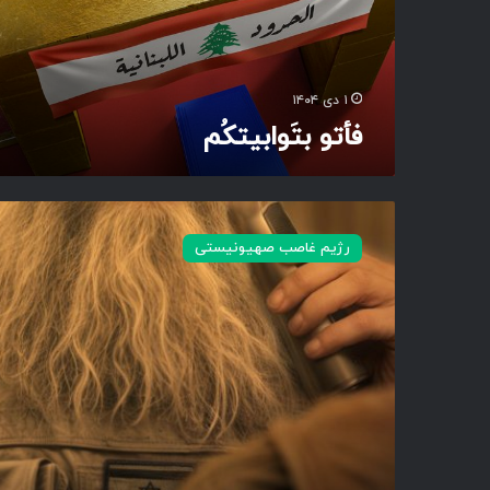
ا
ب
ی
ت
۱ دی ۱۴۰۴
کُ
فأتو بتَوابیتکُم
م
ا
ی
رژیم غاصب صهیونیستی
ن
م
ن
م
ش
ی
ط
ا
ن