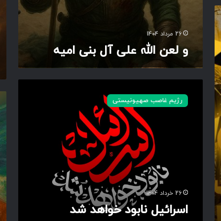
ی
م
ا
ا
م
ن
26 مرداد 1404
ی
و لعن الله علی آل بنی امیه
ه
ا
س
ف
رژیم غاصب صهیونیستی
ر
ر
ا
ع
ئ
و
ی
ن
ل
ن
ا
ب
و
26 خرداد 1404
د
اسرائیل نابود خواهد شد
خ
و