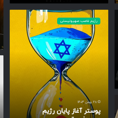
ا
ه
پ
د
و
رژیم غاصب صهیونیستی
ش
س
د
ت
ر
آ
غ
ا
ز
پ
پ
و
ا
س
ی
ت
ا
ر
ن
آ
ر
غ
ژ
ا
ی
ز
28 بهمن 1403
م
پ
پوستر آغاز پایان رژیم
ص
ا
ه