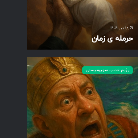
18 تیر 1404
حرمله ی زمان
رژیم غاصب صهیونیستی