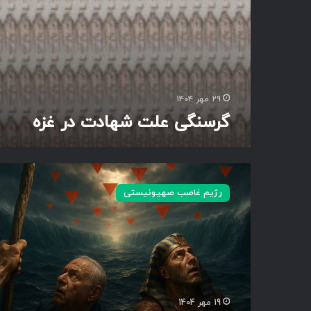
ا
د
ت
د
ر
غ
ز
۲۹ مهر ۱۴۰۴
ه
گرسنگی علت شهادت در غزه
و
ف
رژیم غاصب صهیونیستی
ر
ع
و
ن
ب
ا
ر
د
19 مهر 1404