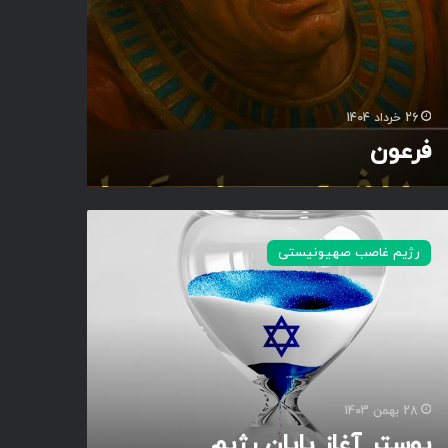
26 خرداد 1404
فرعون
رژیم غاصب صهیونیستی
28 بهمن 1403
پوستر آغاز پایان رژیم