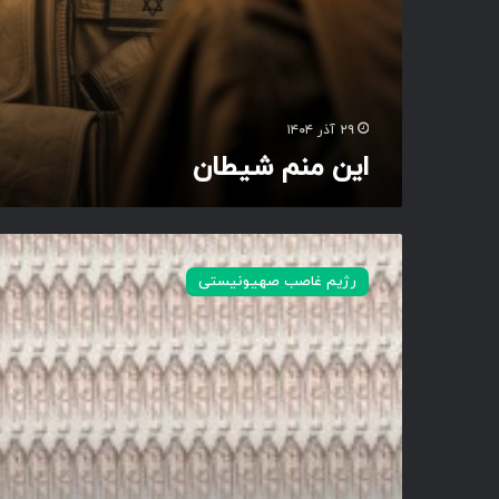
۲۹ آذر ۱۴۰۴
این منم شیطان
گ
ر
رژیم غاصب صهیونیستی
س
ن
گ
ی
ع
ل
ت
ش
ه