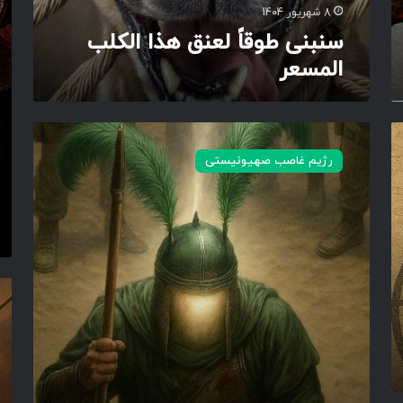
ل
گ
8 شهریور 1404
ع
ی
سنبنی طوقاً لعنق هذا الکلب
ن
المسعر
ق
ه
ذ
ا
و
ا
ل
رژیم غاصب صهیونیستی
ل
ع
ک
ن
ل
ا
ب
ل
ا
ل
ل
ه
م
ع
ح
س
ل
ر
ع
ی
م
ر
آ
ل
ل
ه
ب
ی
ن
ز