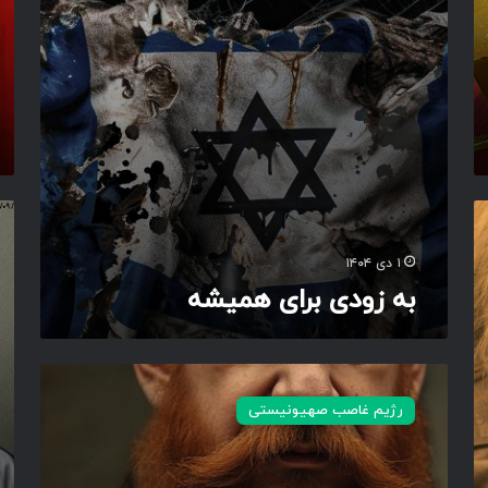
ر
ا
ا
ق
ی
ع
ه
ی
م
ی
ش
ه
ح
ک
م
۱ دی ۱۴۰۴
ا
به زودی برای همیشه
ع
د
ا
م
ی
ک
رژیم غاصب صهیونیستی
ه
ی
و