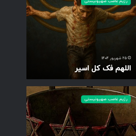
رژیم غاصب صهیونیستی
25 شهریور 1404
اللهم فک کل اسیر
رژیم غاصب صهیونیستی