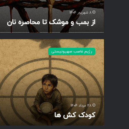
ر
ه
8 شهریور 1404
ن
از بمب و موشک تا محاصره نان
ا
ن
ک
و
رژیم غاصب صهیونیستی
د
ک
ک
ش
ه
ا
28 مرداد 1404
کودک کش ها