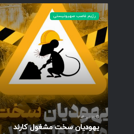
ی
ه
رژیم غاصب صهیونیستی
و
د
ی
ا
ن
س
خ
ت
م
ش
غ
و
ل
ک
ا
ر
18 تیر 1404
ن
یهودیان سخت مشغول کارند
د