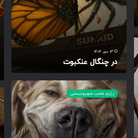
ب
ل
و
ه
ت
م
ف
ک
ک
ل
ا
13 مهر 1404
س
در چنگال عنکبوت
ی
ر
س
ن
ح
رژیم غاصب صهیونیستی
ب
ص
ن
ا
ی
ر
ط
گ
و
ر
ق
س
اً
ن