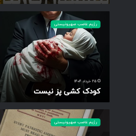
ک
و
رژیم غاصب صهیونیستی
د
ک
ک
ش
ی
پ
ز
ن
ی
25 خرداد 1404
س
کودک کشی پز نیست
ت
پ
ر
رژیم غاصب صهیونیستی
و
ت