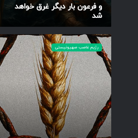
ی
و فرعون بار دیگر غرق خواهد
گ
شد
ر
غ
ر
ق
ا
خ
ز
رژیم غاصب صهیونیستی
و
ب
ا
م
ه
ب
د
و
ش
م
د
و
ش
ک
ت
ا
م
ح
ا
ص