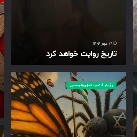
خ
ل
ر
ت
و
ص
ا
ه
ی
ی
ت
و
خ
ن
۲۹ مهر ۱۴۰۴
و
ی
تاریخ روایت خواهد کرد
ا
س
ه
ت
د
ی
ک
د
ر
ر
رژیم غاصب صهیونیستی
د
چ
ن
گ
ا
ل
ع
ن
ا
ک
ل