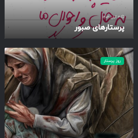
ی
ص
ب
۴ آبان ۱۴۰۴
و
پرستارهای صبور
ر
ت
ی
روز پرستار
م
ا
ر
غ
ر
ی
ب
ا
ن