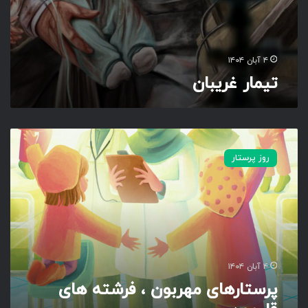
۴ آبان ۱۴۰۴
تیمار غریبان
پ
ر
روز پرستار
س
ت
ا
ر
ه
ا
ی
م
۴ آبان ۱۴۰۴
ه
پرستارهای مهربون ، فرشته های
ر