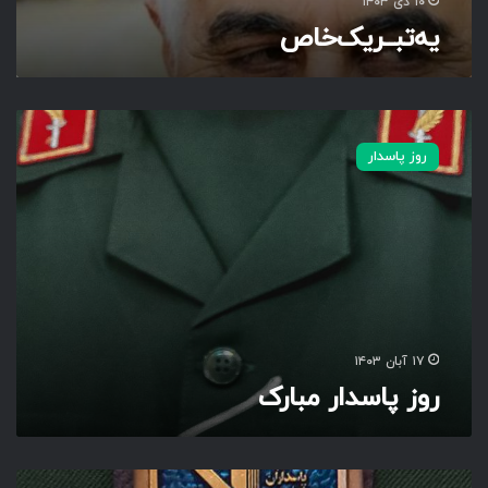
۱۰ دی ۱۴۰۳
یه‌تبــریک‌خاص‌
ر
و
روز پاسدار
ز
پ
ا
س
د
ا
ر
م
ب
۱۷ آبان ۱۴۰۳
ا
روز پاسدار مبارک
ر
ک
ر