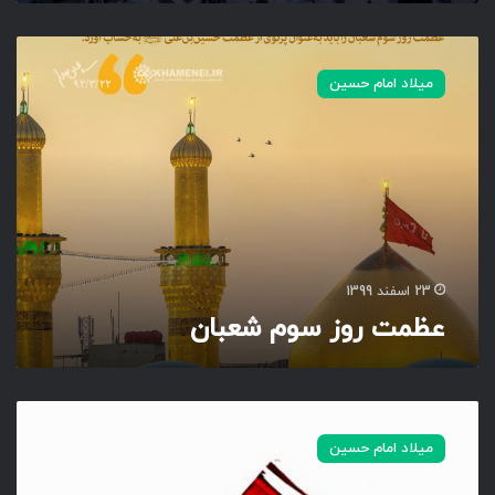
ع
ظ
میلاد امام حسین
م
ت
ر
و
ز
س
و
م
ش
23 اسفند 1399
ع
عظمت روز سوم شعبان
ب
ا
ن
ح
س
میلاد امام حسین
ی
ن