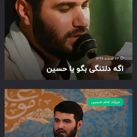
ب
گ
و
ی
ا
ح
س
ی
ن
۲۳ اسفند ۱۳۹۹
اگه دلتنگی بگو یا حسین
خ
د
میلاد امام حسین
ا
ب
ر
ا
ی