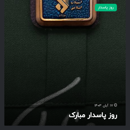
و
روز پاسدار
ز
پ
ا
س
د
ا
ر
م
ب
ا
ر
ک
۱۷ آبان ۱۴۰۳
روز پاسدار مبارک