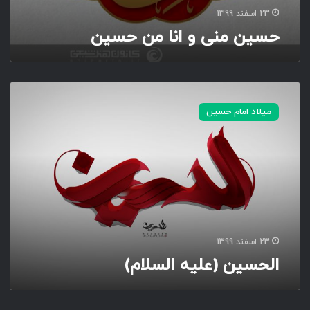
23 اسفند 1399
حسین منی و انا من حسین
ا
ل
میلاد امام حسین
ح
س
ی
ن
(
ع
ل
ی
ه
23 اسفند 1399
ا
الحسین (علیه السلام)
ل
س
ل
ا