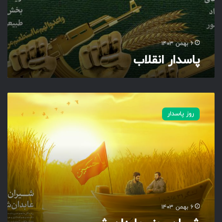
۶ بهمن ۱۴۰۳
پاسدار انقلاب
ش
ی
روز پاسدار
ر
ا
ن
ر
و
ز
،
ع
ا
۶ بهمن ۱۴۰۳
ب