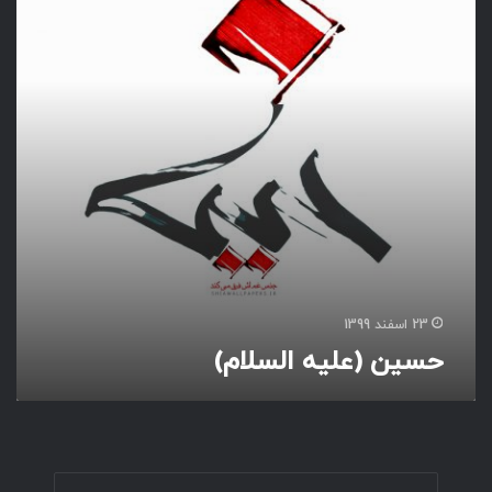
(
ع
ل
ی
ه
ا
ل
س
ل
ا
م
)
23 اسفند 1399
حسین (علیه السلام)