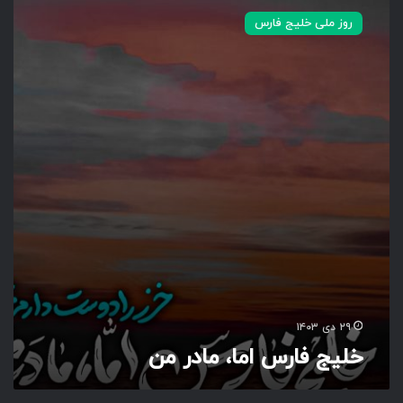
ل
روز ملی خلیج فارس
ی
ج
ف
ا
ر
س
ا
م
ا
،
م
ا
د
ر
م
ن
۲۹ دی ۱۴۰۳
خلیج فارس اما، مادر من