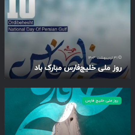
ج‌
ف
ا
ر
س
م
ب
ا
ر
۳۱ اردیبهشت ۱۴۰۳
ک
روز ملی خلیج‌فارس مبارک باد
ب
ا
د
خ
ل
روز ملی خلیج فارس
ی
ج
ه
م
ی