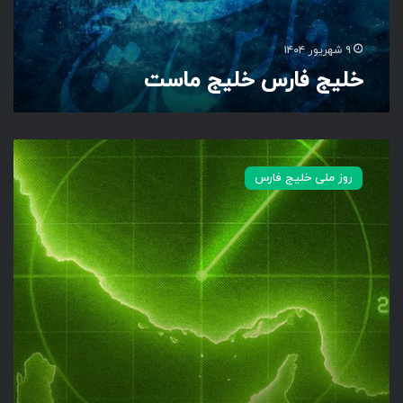
خ
ل
ی
۹ شهریور ۱۴۰۴
ج
خلیج فارس خلیج ماست
م
ا
س
ت
خ
ل
روز ملی خلیج فارس
ی
ج
ف
ا
ر
س