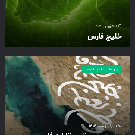
۸ شهریور ۱۴۰۴
خلیج فارس
و
ط
روز ملی خلیج فارس
ن
ی
ع
ن
ی
خ
ل
ی
ج
۱۰ اردیبهشت ۱۴۰۴
ت