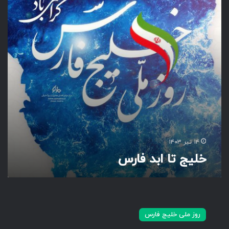
ا
ا
ب
د
ف
ا
ر
س
۱۴ تیر ۱۴۰۳
خلیج تا ابد فارس
ر
و
روز ملی خلیج فارس
ز