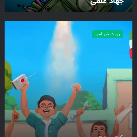
جهاد علمی
ن
ش
روز دانش آموز
ا
ط
س
ت
ا
ن