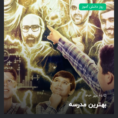
ه
روز دانش آموز
ت
ر
ی
ن
م
د
ر
س
ه
۲۵ مهر ۱۴۰۳
بهترین مدرسه