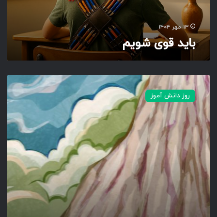
و
ی
م
۱۳ مهر ۱۴۰۴
باید قوی شویم
ت
م
روز دانش آموز
ر
ی
ن
م
و
ف
ق
ی
ت