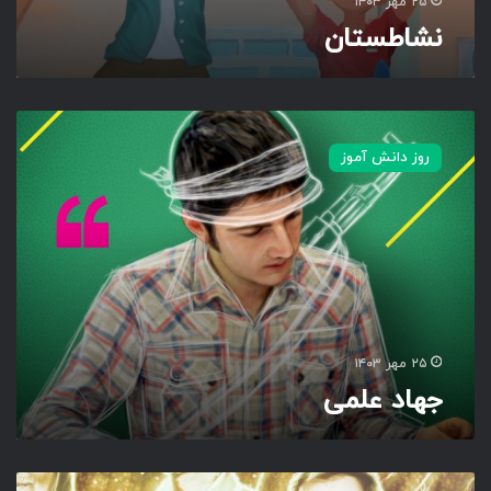
۲۵ مهر ۱۴۰۳
نشاطستان
ج
ه
روز دانش آموز
ا
د
ع
ل
م
ی
۲۵ مهر ۱۴۰۳
جهاد علمی
ب