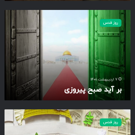
ب
ر
روز قدس
آ
ی
د
ص
ب
ح
پ
ی
ر
7 اردیبهشت 1401
و
بر آید صبح پیروزی
ز
ی
ق
د
روز قدس
س
خ