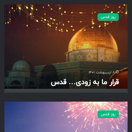
ق
ر
روز قدس
ا
ر
م
ا
ب
ه
ز
و
د
۸ اردیبهشت ۱۴۰۱
ی
قرار ما به زودی… قدس
…
ق
د
س
ع
ی
روز قدس
د
ن
ا