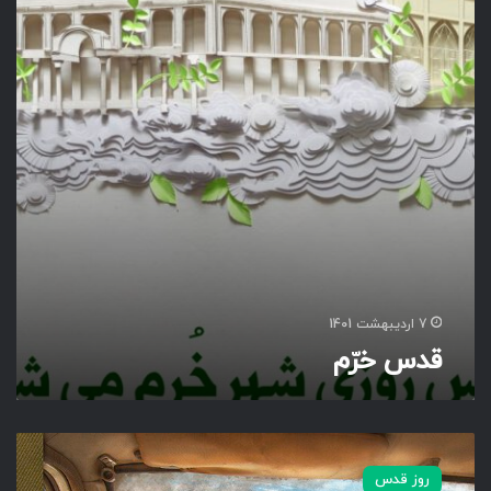
رّ
م
7 اردیبهشت 1401
قدس خرّم
ر
ا
روز قدس
ه