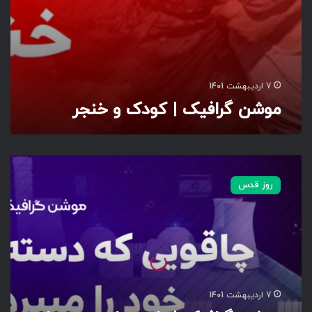
و
د
ک
و
خ
ن
7 اردیبهشت 1401
ج
موشن گرافیک | کودک و خنجر
ر
م
و
روز قدس
ش
ن
گ
ر
ا
ف
ی
ک
7 اردیبهشت 1401
|