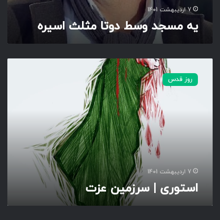
ا
7 اردیبهشت 1401
س
یه مسجد وسط دوتا مثلث اسیره
ی
ر
ه
ا
س
روز قدس
ت
و
ر
ی
|
س
ر
ز
م
7 اردیبهشت 1401
ی
استوری | سرزمین عزت
ن
ع
ز
ت