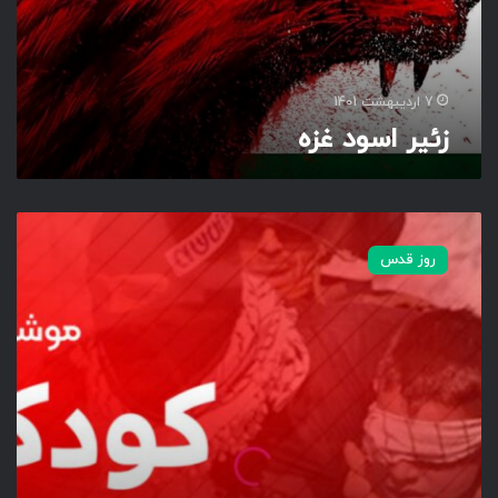
د
غ
ز
ه
7 اردیبهشت 1401
زئیر اسود غزه
م
و
روز قدس
ش
ن
گ
ر
ا
ف
ی
ک
|
ک