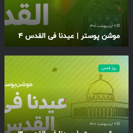
ا
ف
ی
ا
۹ اردیبهشت ۱۴۰۱
ل
موشن پوستر | عیدنا فی القدس ۴
ق
د
س
۴
م
و
روز قدس
ش
ن
پ
و
س
ت
ر
|
ع
۹ اردیبهشت ۱۴۰۱
ی