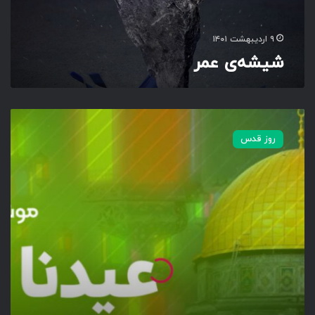
۹ اردیبهشت ۱۴۰۱
شیشه‌ی عمر
م
و
روز قدس
ش
ن
پ
و
س
ت
ر
|
ع
ی
د
ن