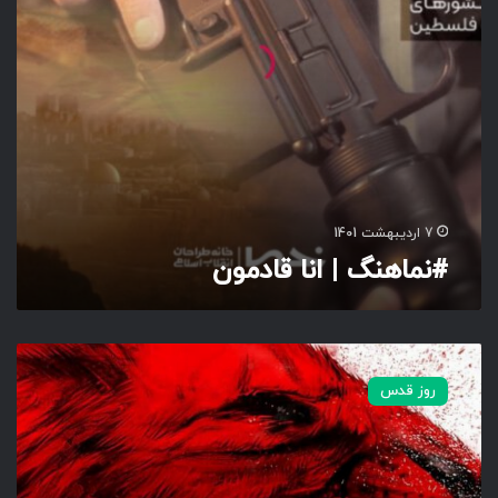
ا
ن
ا
ق
ا
د
م
و
ن
7 اردیبهشت 1401
#نماهنگ | انا قادمون
ز
ئ
روز قدس
ی
ر
ا
س
و