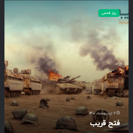
ف
ت
روز قدس
ح
ق
ر
ی
ب
7 اردیبهشت 1401
فتح قریب