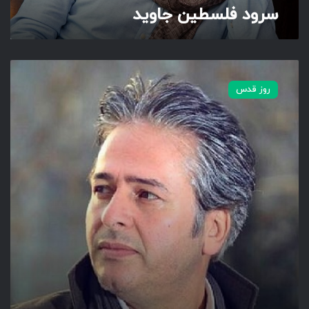
سرود فلسطین جاوید
و
ی
د
ی
ه
روز قدس
م
س
ج
د
و
س
ط
د
و
ت
ا
م
ث
ل
ث