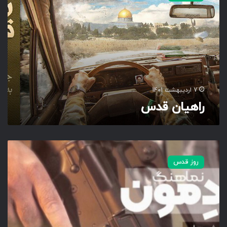
ی
ا
ن
ق
د
س
7 اردیبهشت 1401
راهیان قدس
#
ن
روز قدس
م
ا
ه
ن
گ
|