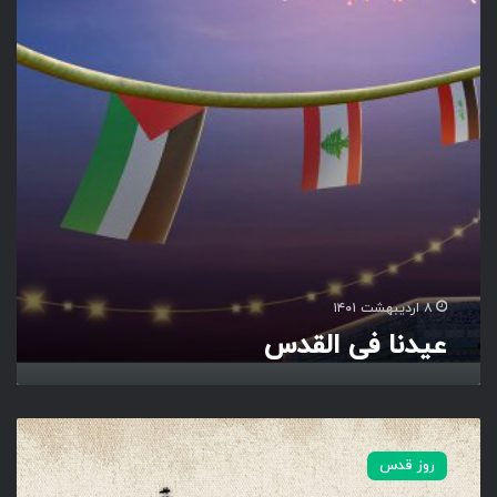
ف
ی
ا
ل
ق
د
س
۸ اردیبهشت ۱۴۰۱
عیدنا فی القدس
د
ا
روز قدس
ن