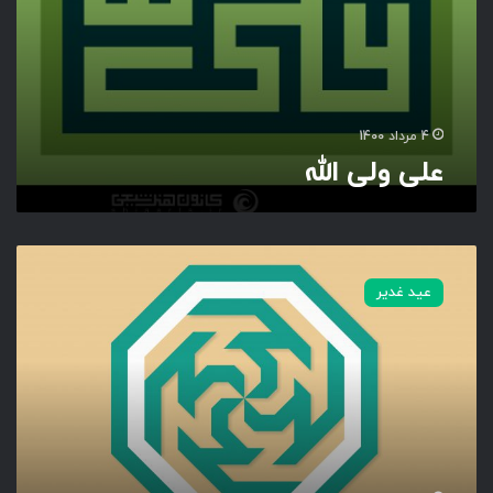
4 مرداد 1400
علی ولی الله
ن
ا
عید غدیر
م
م
ب
ا
ر
ک
ع
ل
ی