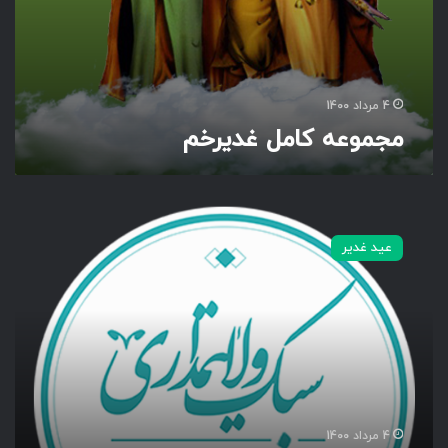
ر
خ
م
4 مرداد 1400
مجموعه کامل غدیرخم
س
ب
عید غدیر
ک
و
ل
ا
ی
ت
م
د
ا
4 مرداد 1400
ر