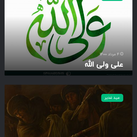
و
ل
ی
ا
ل
ل
ه
4 مرداد 1400
علی ولی الله
ن
ف
عید غدیر
س
ر
س
و
ل