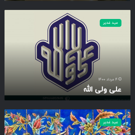
ع
ل
عید غدیر
ی
و
ل
ی
ا
ل
ل
ه
4 مرداد 1400
علی ولی الله
م
ن
عید غدیر
ک
ن