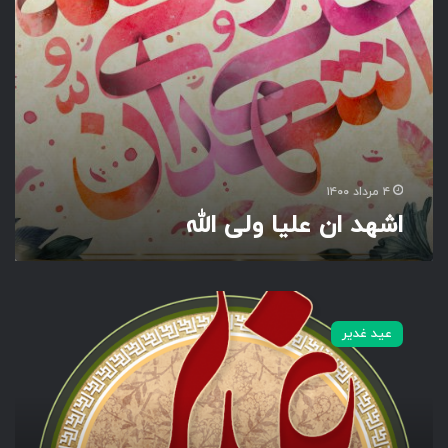
ا
و
ل
ی
ا
ل
ل
ه
۴ مرداد ۱۴۰۰
اشهد ان علیا ولی الله
ب
ر
عید غدیر
ک
ر
ا
ن
ه