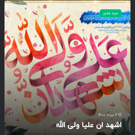
ا
ش
عید غدیر
ه
د
ا
ن
ع
ل
ی
ا
و
ل
ی
ا
ل
ل
ه
4 مرداد 1400
اشهد ان علیا ولی الله