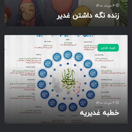
4 مرداد 1400
زنده نگه داشتن غدیر
خ
ط
عید غدیر
ب
ه
غ
د
ی
ر
ی
ه
4 مرداد 1400
خطبه غدیریه