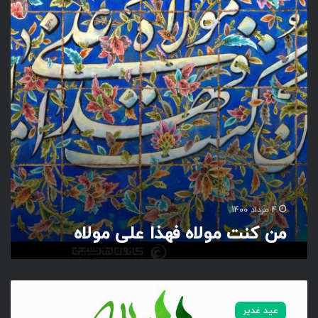
ت
م
و
ل
ا
ه
ف
ه
ذ
ا
ع
ل
ی
م
4 مرداد 1400
و
من کنت مولاه فهذا علی مولاه
ل
ا
ه
ع
ل
عید غدیر
ی