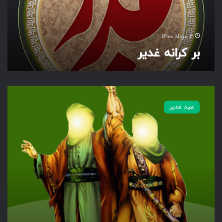
غ
د
ی
ر
4 مرداد 1400
بر کرانه غدیر
م
ج
عید غدیر
م
و
ع
ه
ک
ا
م
ل
غ
د
ی