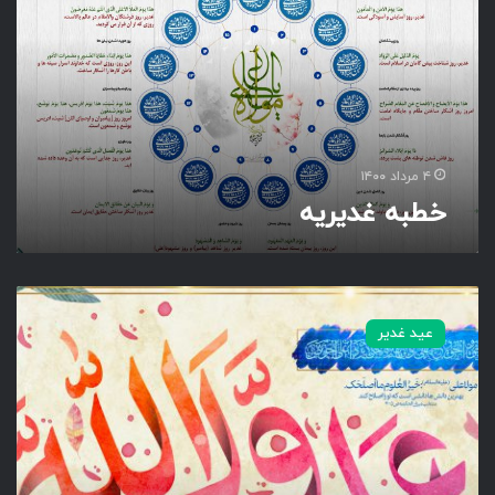
ه
غ
د
ی
ر
ی
ه
۴ مرداد ۱۴۰۰
خطبه غدیریه
ا
ش
عید غدیر
ه
د
ا
ن
ع
ل
ی