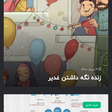
گ
ه
د
ا
ش
ت
ن
غ
د
ی
ر
۴ مرداد ۱۴۰۰
زنده نگه داشتن غدیر
خ
ط
عید غدیر
ب