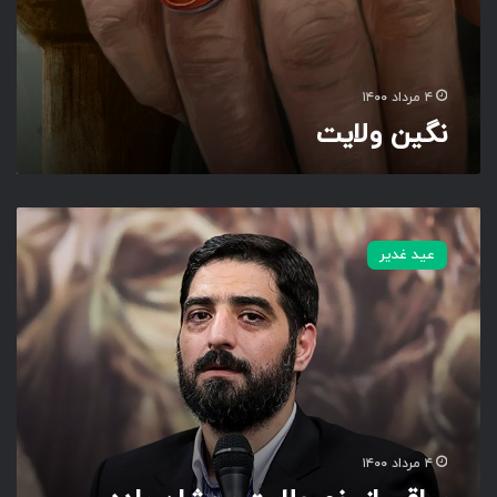
۴ مرداد ۱۴۰۰
نگین ولایت
س
ا
عید غدیر
ق
ی
ا
ز
خ
م
و
ل
ا
۴ مرداد ۱۴۰۰
ی