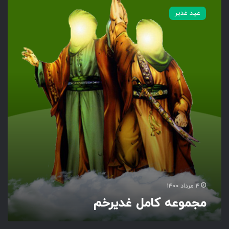
ج
عید غدیر
م
و
ع
ه
ک
ا
م
ل
غ
د
ی
ر
خ
م
۴ مرداد ۱۴۰۰
مجموعه کامل غدیرخم