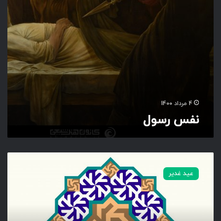
4 مرداد 1400
نفس رسول
ن
ا
عید غدیر
م
م
ب
ا
ر