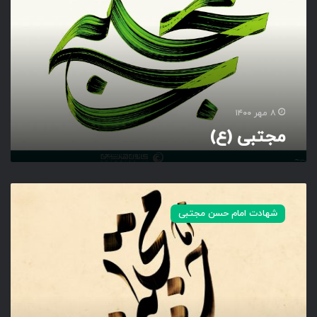
ب
ی
(
ع
)
۸ مهر ۱۴۰۰
مجتبی (ع)
ا
م
شهادت امام حسن مجتبی
ا
م
ح
س
ن
م
ج