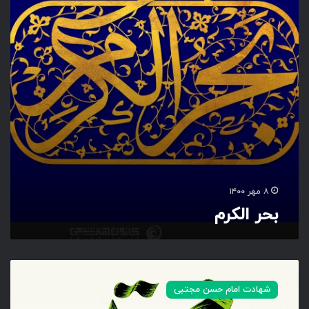
ک
ر
م
۸ مهر ۱۴۰۰
بحر الکرم
م
ج
شهادت امام حسن مجتبی
ت