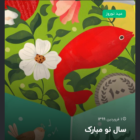
س
ا
عید نوروز
ل
ن
و
م
ب
ا
ر
ک
1 فروردین 1399
سال نو مبارک