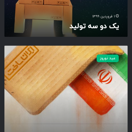
ل
ی
د
۱ فروردین ۱۳۹۹
یک دو سه تولید
س
ا
عید نوروز
ل
ج
ه
ش
ت
و
ل
ی
د
۱
۳
۹