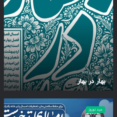
ر
ب
ه
ا
ر
۱ فروردین ۱۳۹۹
بهار در بهار
ا
م
عید نوروز
س