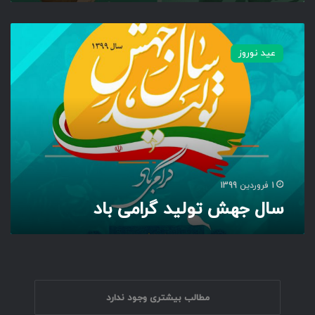
س
ا
عید نوروز
ل
ج
ه
ش
ت
و
ل
ی
د
1 فروردین 1399
گ
سال جهش تولید گرامی باد
ر
ا
م
ی
ب
ا
د
مطالب بیشتری وجود ندارد