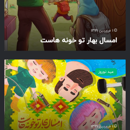
ن
ه
ه
ا
س
1 فروردین 1399
ت
امسال بهار تو خونه هاست
ا
م
عید نوروز
س
ا
ل
ب
ه
ا
ر
ت
و
1 فروردین 1399
خ