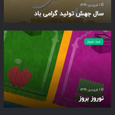
ا
1 فروردین 1399
د
سال جهش تولید گرامی باد
ن
و
عید نوروز
ر
و
ز
ب
ر
و
ز
1 فروردین 1399
نوروز بروز