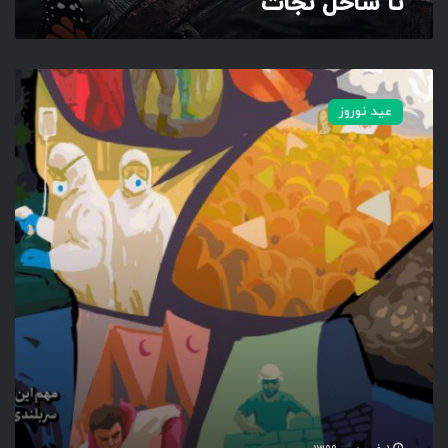
تا ساحل نجات
د
ر
عید نوروز
د
م
ن
د
ا
م
ا
س
ر
ب
ل
ن
د