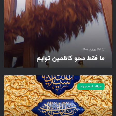
ا
ظ
م
ی
ن
ت
و
ا
ی
۲۳ بهمن ۱۴۰۰
م
ما فقط محو کاظمین توایم
ج
و
میلاد امام جواد
ا
د
ب
ن
ر