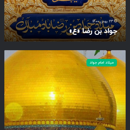
ض
ا
«
ع
23 بهمن 1400
»
جواد بن رضا «ع»
ا
س
میلاد امام جواد
ت
و
ر
ی
|
م
ع
ن
ا
ی
ب