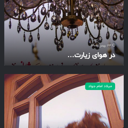
و
ا
ی
ز
ی
ا
ر
ت
۲۳ بهمن ۱۴۰۰
…
در هوای زیارت…
م
ا
میلاد امام جواد
ف
ق
ط
م
ح
و
ک