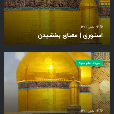
خ
ش
ی
د
ن
23 بهمن 1400
استوری | معنای بخشیدن
پ
س
میلاد امام جواد
ت
و
پ
ر
و
ف
ا
ی
ل
23 بهمن 1400
|