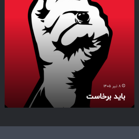
ر
خ
ا
س
ت
۸ تیر ۱۴۰۵
باید برخاست