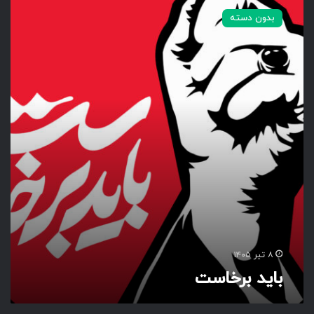
ا
بدون دسته
ی
د
ب
ر
خ
ا
س
ت
۸ تیر ۱۴۰۵
باید برخاست