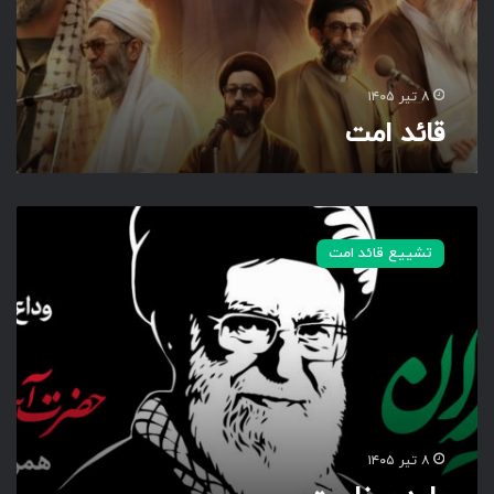
۸ تیر ۱۴۰۵
قائد امت
ب
ا
تشییع قائد امت
ی
د
ب
ر
خ
ا
س
ت
۸ تیر ۱۴۰۵