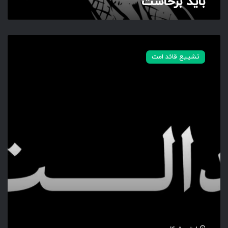
باید برخاست
ب
ا
تشییع قائد امت
ی
د
ب
ر
خ
ا
س
ت