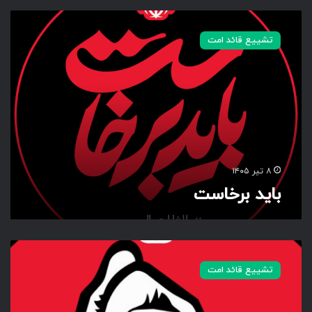
ب
ا
تشییع قائد امت
ی
د
ب
ر
خ
ا
س
ت
۸ تیر ۱۴۰۵
باید برخاست
ب
ا
تشییع قائد امت
ی
د
ب