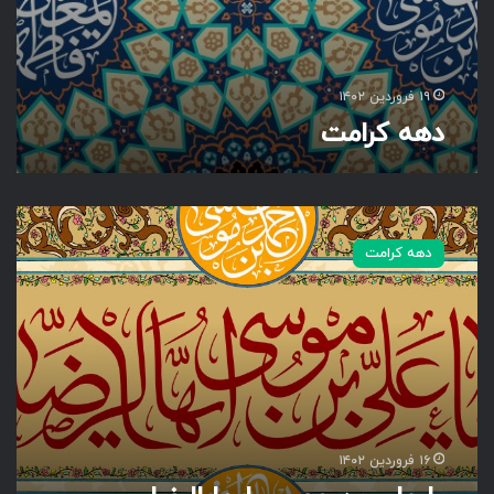
۱۹ فروردین ۱۴۰۲
دهه کرامت
ی
ا
دهه کرامت
ع
ل
ی
ب
ن
م
و
س
ی
۱۶ فروردین ۱۴۰۲
ا