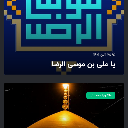
س
ی
ا
ل
ر
ض
ا
۲۵ آبان ۱۴۰۱
یا علی بن موسی الرضا
ا
ش
عاشورا حسینی
ک
ب
ر
ح
س