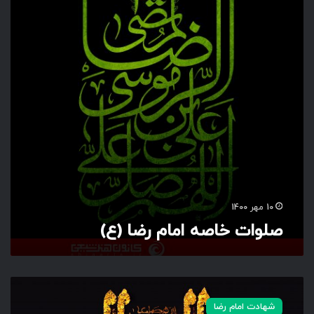
ت
خ
ا
ص
ه
ا
م
ا
م
ر
ض
ا
(
ع
10 مهر 1400
)
صلوات خاصه امام رضا (ع)
ا
ل
شهادت امام رضا
ل