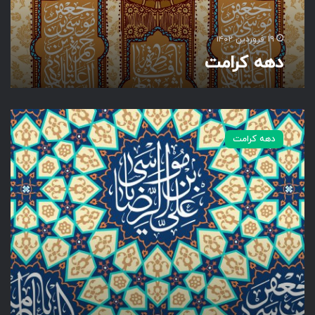
۱۹ فروردین ۱۴۰۲
دهه کرامت
د
ه
دهه کرامت
ه
ک
ر
ا
م
ت