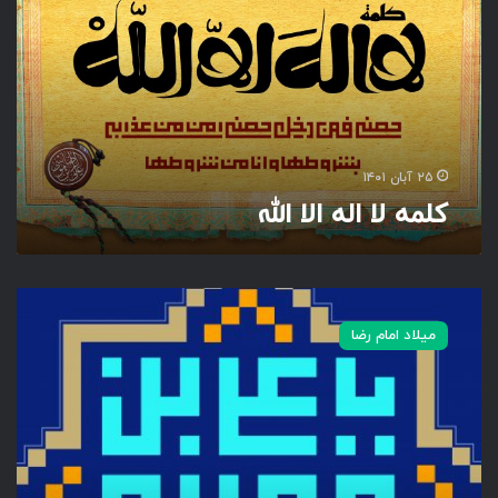
ه
ل
ا
ا
ل
ه
ا
ل
۲۵ آبان ۱۴۰۱
ا
کلمه لا اله الا الله
ا
ل
ل
ه
ی
ا
میلاد امام رضا
ع
ل
ی
ب
ن
م
و