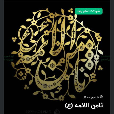
ث
ا
شهادت امام رضا
م
ن
ا
ل
ا
ئ
م
ه
(
ع
)
10 مهر 1400
ثامن الائمه (ع)