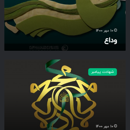
10 مهر 1400
وداع
م
ح
شهادت پیامبر
م
د
ر
ح
م
ة
ل
ل
ع
10 مهر 1400
ا