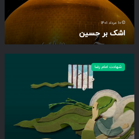
ی
ن
10 مرداد 1401
اشک بر حسین
و
د
شهادت امام رضا
ا
ع