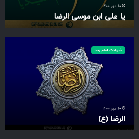
10 مهر 1400
یا علی ابن موسی الرضا
ا
ل
شهادت امام رضا
ر
ض
ا
(
ع
)
10 مهر 1400
الرضا (ع)