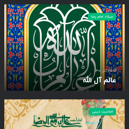
ع
ا
میلاد امام رضا
ل
م
آ
ل
ا
ل
ل
ه
۲۵ آذر ۱۴۰۱
عالم آل الله
ح
د
احادیث دینی
ی
ث
ر