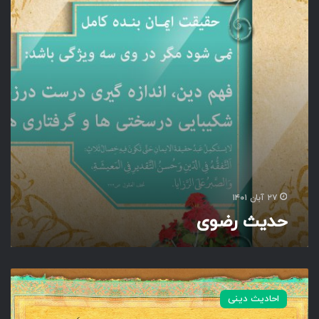
ض
و
ی
۲۷ آبان ۱۴۰۱
حدیث رضوی
ک
ل
احادیث دینی
م