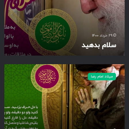
29 خرداد 1400
سلام بدهید
ب
ا
میلاد امام رضا
د
ل
ح
ر
ف
ب
ز
ن
ی