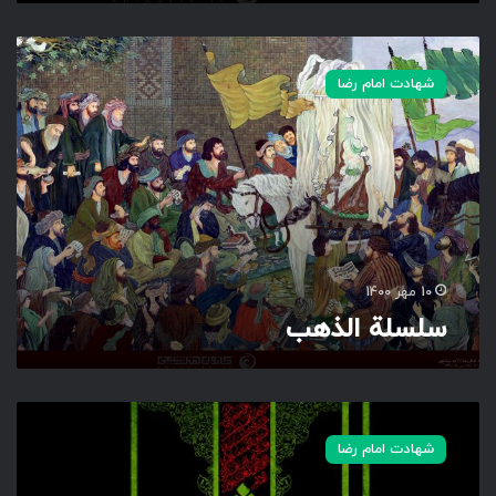
س
ل
شهادت امام رضا
س
ل
ة
ا
ل
ذ
ه
ب
10 مهر 1400
سلسلة الذهب
ص
ل
شهادت امام رضا
و
ا