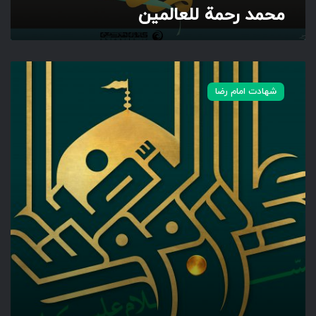
محمد رحمة للعالمین
ل
م
ی
ن
ی
ا
شهادت امام رضا
ع
ل
ی
ا
ب
ن
م
و
س
ی
ا
ل
ر
ض
ا