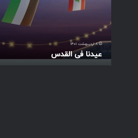
س
۸ اردیبهشت ۱۴۰۱
عیدنا فی القدس