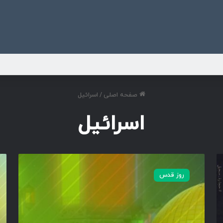
ی
صفحه اصلی
/
اسرائیل
اسرائیل
م
م
و
و
روز قدس
ش
ش
ن
ن
پ
پ
و
و
س
س