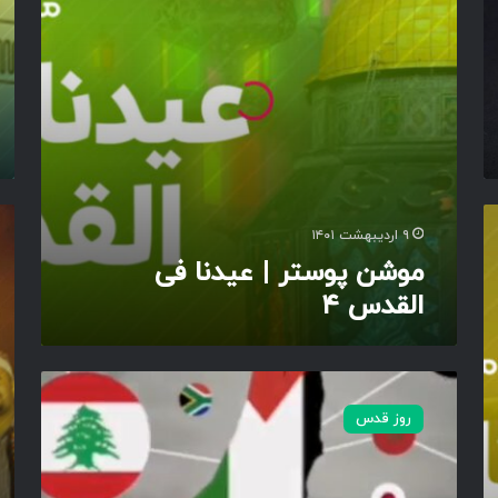
ت
ت
ر
ر
|
|
ع
ع
ی
ی
د
د
ن
ن
ا
ا
ف
ف
م
ی
ی
۹ اردیبهشت ۱۴۰۱
و
ا
ا
ش
موشن پوستر | عیدنا فی
ل
ل
ن
القدس ۴
ق
ق
پ
د
د
و
س
س
س
۳
۴
ت
ا
ر
س
روز قدس
|
ت
ع
و
ی
ر
د