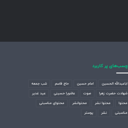
چسب‌های پر کاربرد
اباعبدالله الحسین
امام حسین
حاج قاسم
شب جمعه
شهادت حضرت زهرا
صوت
عاشورا حسینی
عید غدیر
محتوا
محتوا نشر
محتوانشر
محتوای مناسبتی
مناسبتی
نشر
پوستر