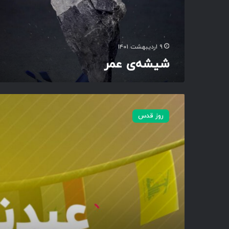
ر
۹ اردیبهشت ۱۴۰۱
شیشه‌ی عمر
م
و
روز قدس
ش
ن
پ
و
س
ت
ر
|
ع
ی
د