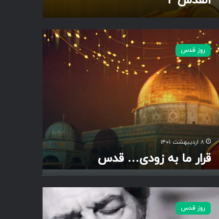
القدس ۲
روز قدس
۸ اردیبهشت ۱۴۰۱
قرار ما به زودی… قدس
روز قدس