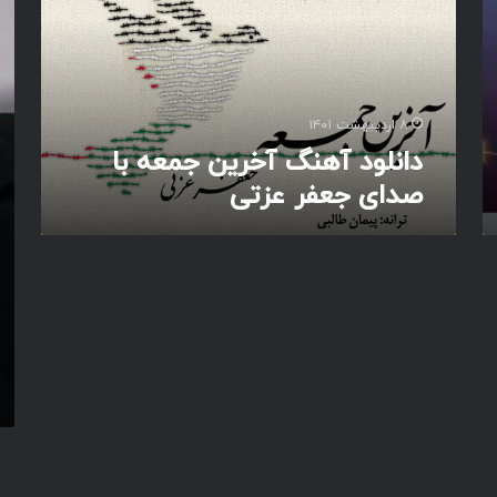
و
د
د
ف
آ
ل
ه
س
ن
ط
گ
ی
۸ اردیبهشت ۱۴۰۱
آ
ن
دانلود آهنگ آخرین جمعه با
خ
صدای جعفر عزتی
ر
ی
ن
ج
م
ع
ه
ب
ا
ص
د
ا
ی
ج