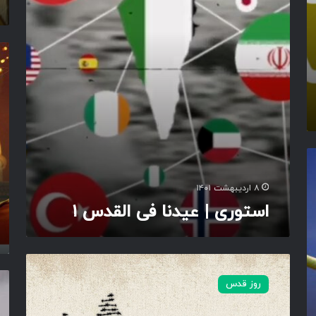
ی
ن
|
ا
ع
ف
ی
ق
ی
د
ر
ا
ن
ا
ل
ا
ر
ق
ف
م
د
ی
ا
س
ا
ب
۲
ل
ه
ق
ز
د
و
۸ اردیبهشت ۱۴۰۱
س
د
استوری | عیدنا فی القدس ۱
۱
ی
…
ق
د
د
س
ا
س
روز قدس
ن
ر
ل
و