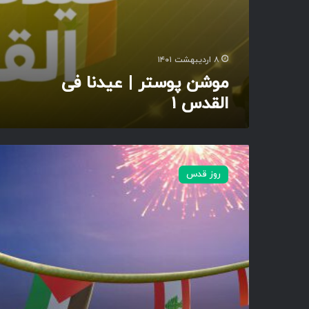
ن
ا
ف
ی
۸ اردیبهشت ۱۴۰۱
ا
موشن پوستر | عیدنا فی
ل
القدس ۱
ق
د
س
۱
ع
ی
روز قدس
د
ن
ا
ف
ی
ا
ل
ق
د