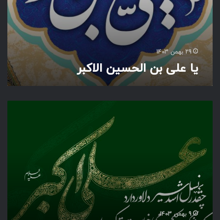
ا
ل
ا
ک
ب
29 بهمن 1403
ر
یا علی بن الحسین الاکبر
چ
ق
د
ر
ن
س
ل
ا
س
د
ش
9 بهمن 1403
ی