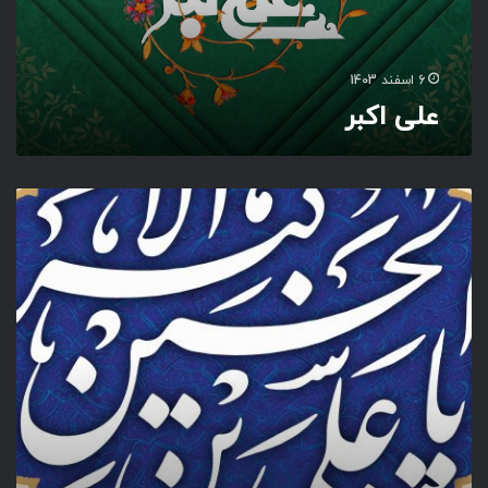
6 اسفند 1403
علی اکبر
ی
ا
ع
ل
ی
ب
ن
ا
ل
ح
س
ی
ن