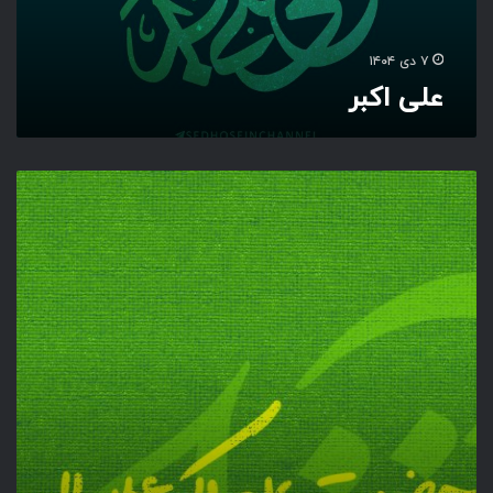
۷ دی ۱۴۰۴
علی اکبر
ح
ض
ر
ت
ع
ل
ی
ا
ک
ب
ر
(
ع
)