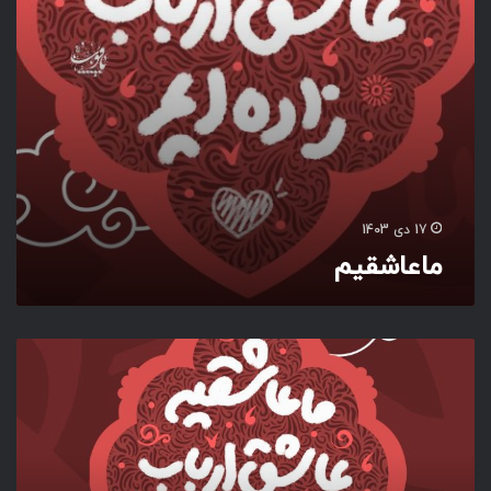
17 دی 1403
ماعاشقیم‌
م
ا
ع
ا
ش
ق
ی