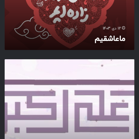
م‌
12 دی 1403
ماعاشقیم‌
ا
شْ
بَ
هُ‌
ا
ل
نَّ
ا
سِ‌
خَ
لْ
ق