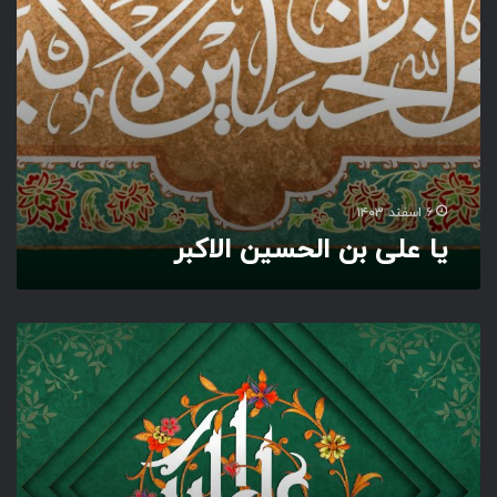
ح
س
ی
ن
ا
ل
ا
ک
ب
۶ اسفند ۱۴۰۳
ر
یا علی بن الحسین الاکبر
ع
ل
ی
ا
ک
ب
ر