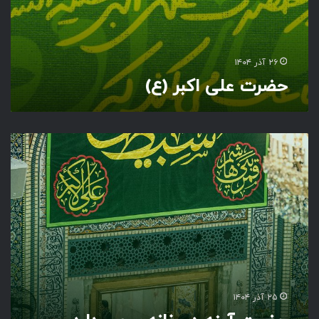
۲۶ آذر ۱۴۰۴
حضرت علی اکبر (ع)
ح
ض
ر
تِ
آ
ی
ن
ه
د
ر
خ
۲۵ آذر ۱۴۰۴
ا