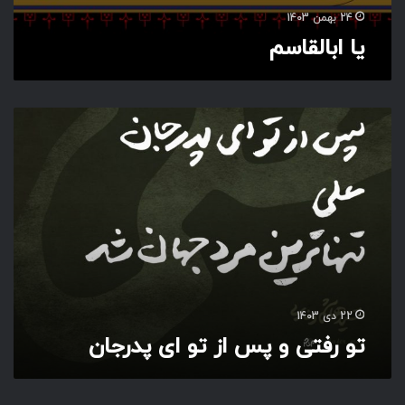
24 بهمن 1403
یا ابالقاسم
ت
و
ر
ف
ت
ی
و
پ
س
ا
ز
22 دی 1403
ت
تو رفتی و پس از تو ای پدرجان
و
ا
ی
پ