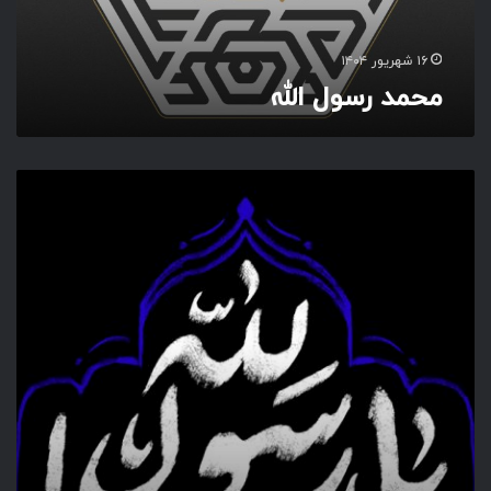
ا
ل
ل
۱۶ شهریور ۱۴۰۴
ه
محمد رسول الله
ی
ا
ر
س
و
ل
ا
ل
ل
ه