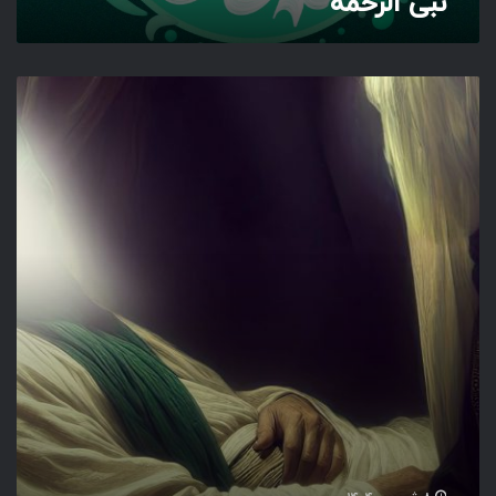
نبی الرحمه
ش
ه
ی
د
گ
ش
ت
و
ن
ف
ه
م
ی
د
ا
م
ت
ش