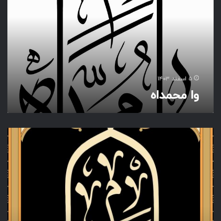
ح
م
د
ا
ه
۵ اسفند ۱۴۰۳
وا محمداه
و
ا
م
ح
م
د
ا
ه