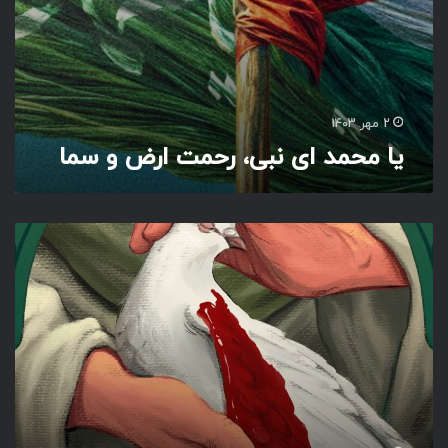
ر
ح
م
ت
ا
ر
2 مهر 1403
ض
یا محمد ای نبی، رحمت ارض و سما
و
س
م
ا
ا
ل
لَّ
هُ
مَّ
إِ
نَّ
ا
نَ
شْ
ک