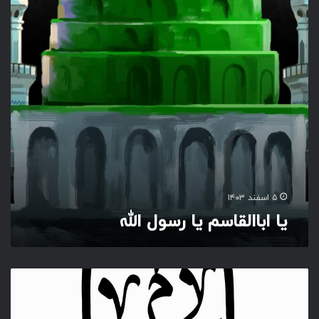
ا
ل
ق
ا
س
م
ی
ا
ر
س
و
ل
ا
۵ اسفند ۱۴۰۳
ل
یا اباالقاسم یا رسول الله
ل
ه
و
ا
م