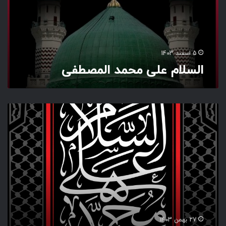
ا
ل
م
ص
ط
5 اسفند 1403
ف
السلام علی محمد المصطفی
ی
ا
ل
س
ل
ا
م
ع
ل
ی
م
ح
27 بهمن 1403
م