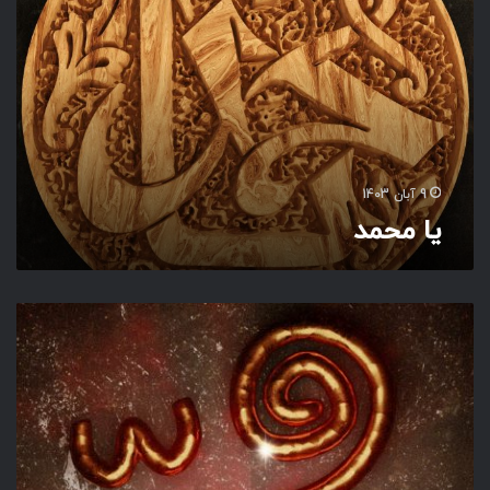
ح
م
د
9 آبان 1403
یا محمد
م
ح
م
د