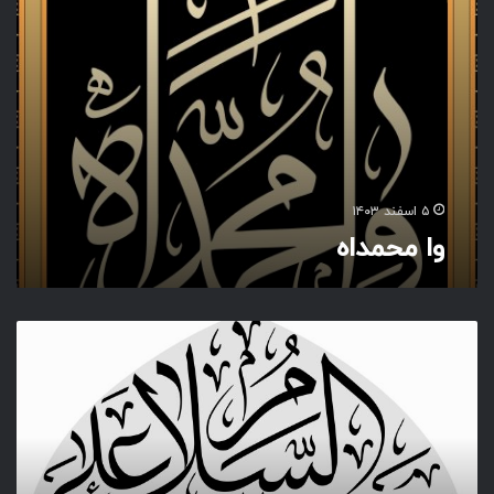
۵ اسفند ۱۴۰۳
وا محمداه
ا
ل
س
ل
ا
م
ع