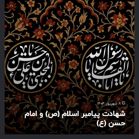
ه
ا
د
ت
پ
ی
ا
م
ب
ر
ا
س
ل
ا
م
(
۸ شهریور ۱۴۰۴
ص
شهادت پیامبر اسلام (ص) و امام
)
حسن (ع)
و
ا
م