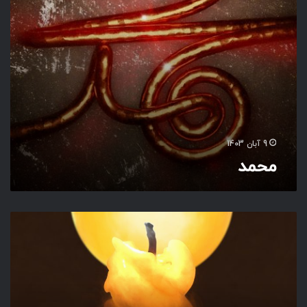
9 آبان 1403
محمد
خ
ا
م
و
ش
و
ل