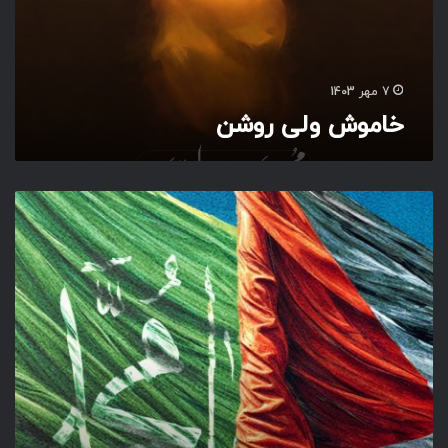
ی
ر
و
ش
7 مهر 1403
ن
خاموش ولی روشن
ی
ا
م
ح
م
د
ا
ی
ن
ب
ی
،