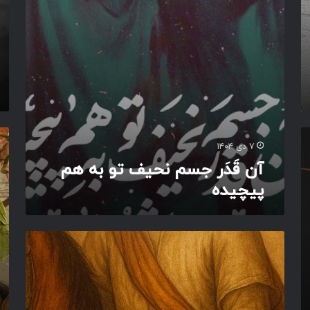
م
ر
ن
ث
ح
ش
ی
ی
ف
ر‌
ت
ج
و
م
ب
ل
ه
و
ه
ه
ص
۷ دی ۱۴۰۴
ر
م
ف‌
ک
آن قَدَر جسم نحیف تو به هم
پ
ش
س
پیچیده
ی
ک
ک
چ
ن
ه
ی
م
جَ
د
مَ
ع
ه
ل
ر
ر
و
ا
س
ب
آ
ه