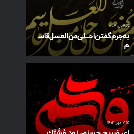
2 دی 1403
به‌جرم‌گفتن‌احــلی‌من‌العسل‌قاس
م
7 مهر 1403
ای ضريحِ حسنم، زود مُشَبَّك