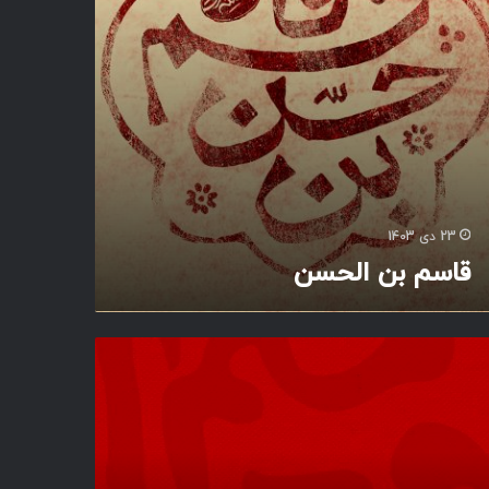
23 دی 1403
قاسم بن الحسن