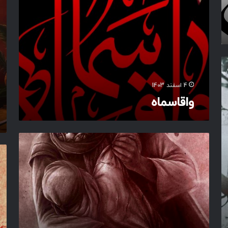
ر
م
د
ی
ن
ه
م
ی‌
4 اسفند 1403
و
واقاسماه
ز
د
ا
ز
ص
ز
د
ق
خ
ا
ا
م‌
ب
س
ه
ز
م
ا
ن
ب
ی
پ
ن
ت
د
ا
و
ر
ل