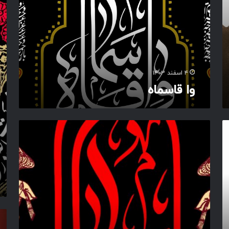
س
ا
م
س
ا
م
ه
ب
ن
ا
ل
۴ اسفند ۱۴۰۳
ح
وا قاسماه
س
ن
و
ا
ق
ا
س
م
ا
ه
ع
ط