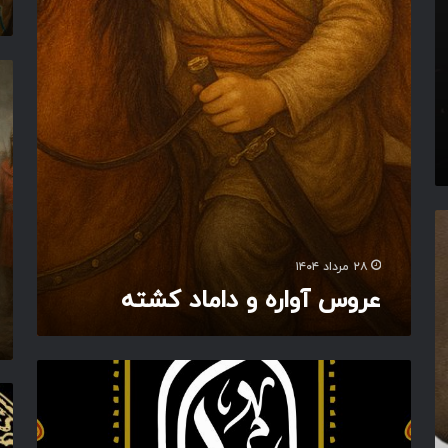
و
ح
ا
س
ر
ن
ه
ح
ب
و
س
ا
د
ن
خ
ا
د
ت
م
ر
ه
ا
ک
ب
د
ر
و
ک
ب
د
ش
ل
ت
ا
۲۸ مرداد ۱۴۰۴
ه
ق
عروس آواره و داماد کشته
ا
س
م
ش
و
د
ا
ی
آ
ق
ا
م
ا
ق
د