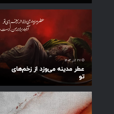
ا
س
ع
ت
ط
ر
م
د
ی
ن
ه
م
ی‌
27 آذر 1403
و
عطر مدینه می‌وزد از زخم‌های
ز
تو
د
ا
ز
ز
ق
خ
ا
م‌
س
ه
م
ا