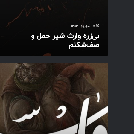
م
ل
و
ص
۱۵ شهریور ۱۴۰۴
ف‌
بی‌زره وارث شیر‌ جمل و
ش
صف‌شکنم
ک
ن
م
أ
ح
لَ
ی
مِ
نَ
ا
ل
عَ
سَ
ل