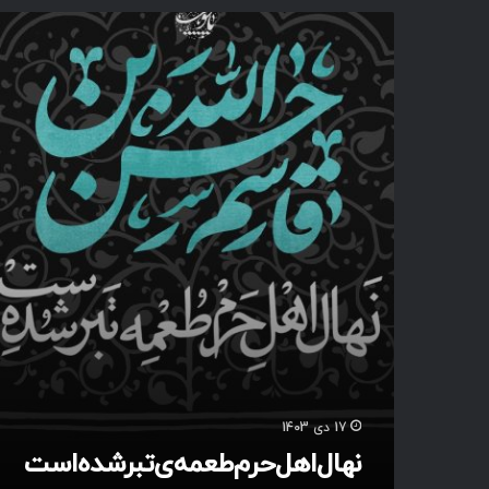
ن
ه
ا
ل‌
ا
ه
ل‌
ح
ر
م‌
ط
ع
م
ه‌
ی‌
ت
ب
ر
17 دی 1403
ش
نهال‌اهل‌حرم‌طعمه‌ی‌تبرشده‌است
د
ه‌