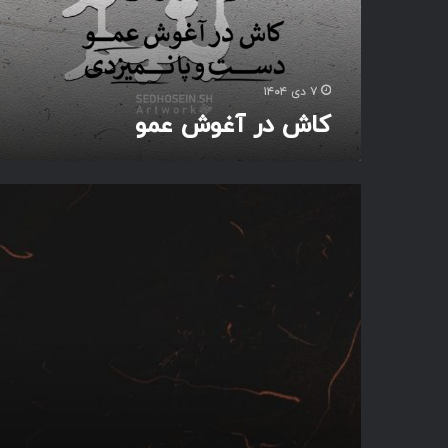
و
ش
ع
م
۷ دی ۱۴۰۴
و
کاش در آغوش عمو
ب
ی‌
ز
ر
ه
و
ا
ر
ث
ش
ی
ر‌
ج