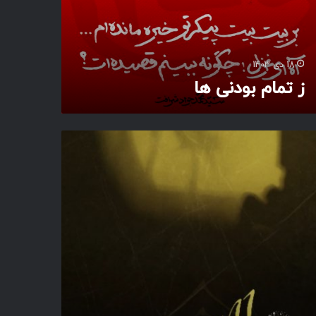
18 دی 1403
ز تمام بودنی ها