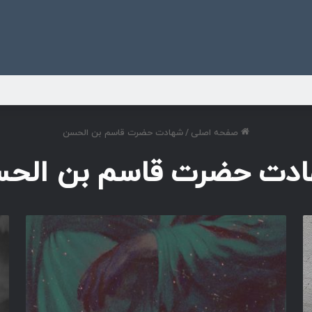
ی
صفحه اصلی
/
شهادت حضرت قاسم بن الحسن
دت حضرت قاسم بن الح
آ
ب
ن
ی‌
قَ
ز
دَ
ر
ر
ه
ج
و
س
ا