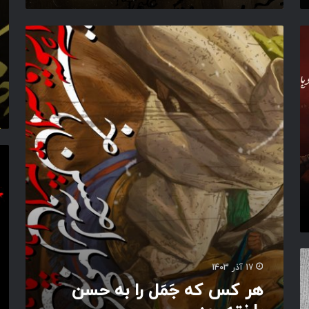
ا
ل
ن‌
ی‌
ه
ه
م
ر
ا
ن‌
ک
ی
ا
س
ش‌
ل
ک
ش
ع
ه
ک
س
جَ
س
ل‌
مَ
ت
ق
ل
ا
ه
ا
ر
ی
س
ا
ض
م
ب
ر
ه
ي
ح
حِ
س
ح
ن
س
ب
ن
17 آذر 1403
ا
م
هر کس که جَمَل را به حسن
خ
،
ت