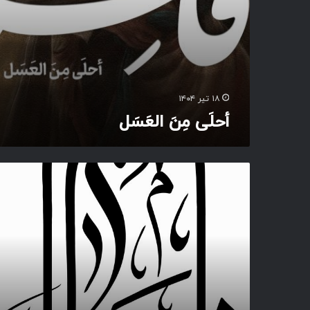
۱۸ تیر ۱۴۰۴
أحلَی مِنَ العَسَل
و
ا
ق
ا
س
م
ا
ه