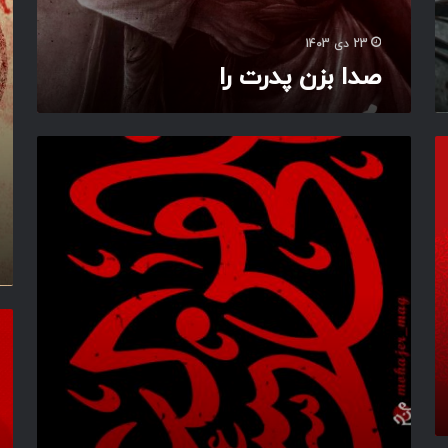
ت
ح
ر
س
23 دی 1403
ا
ن
صدا بزن پدرت را
ا
ح
ل
ی
م
ن
ا
ل
ع
ز
س
ت
ل
م
ا
م
ب
و