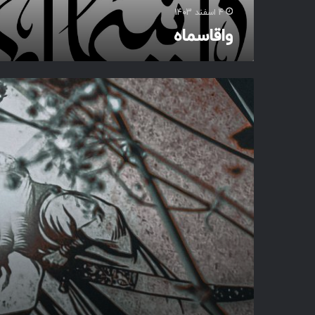
4 اسفند 1403
واقاسماه
ب
ی
ز
ر
ه
ر
ف
ت
ب
ه
م
ی
د
ا
ن
ک