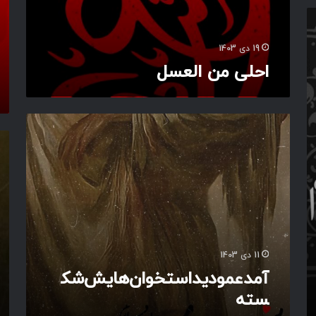
د
ن
ی
19 دی 1403
ه
احلی من العسل
ا
آ
م
ب
د
ه‌
ع
ج
م
ر
و
م‌
د
گ
ی
ف
د‌
ت
ا
ن‌
11 دی 1403
س
ا
آمدعمودید‌استخوان‌هایش‌شک
ت
ح
سته
خ
ـ
و
ـ