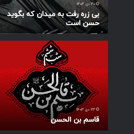
ه
30 دی 1403
ب
بی زره رفت به میدان که بگوید
گ
حسن است
و
ی
د
ح
ق
س
ا
ن
س
ا
م
س
ب
ت
ن
ا
ل
ح
س
ن
23 دی 1403
قاسم بن الحسن