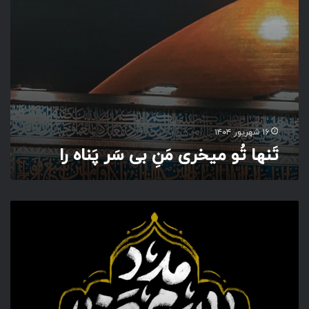
ر
ی
مَ
نِ
ب
ی
سَ
ر
پَ
۱۶ شهریور ۱۴۰۴
ن
تَنها تُو میخری مَنِ بی سَر پَناه را
ا
ه
ر
ا
ی
ا
ا
م
ا
م
ر