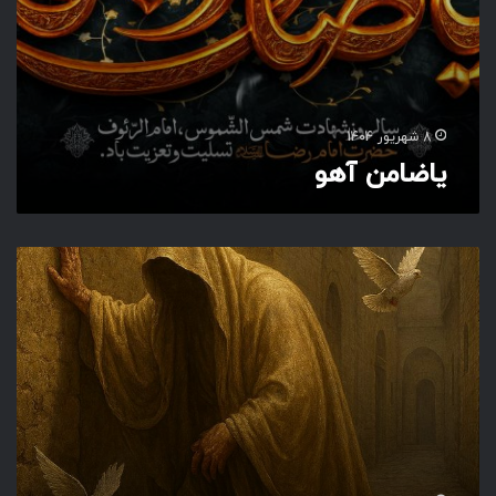
8 شهریور 1404
یاضامن آهو
د
ر
ک
و
چ
ه
ا
ف
ت
ا
د