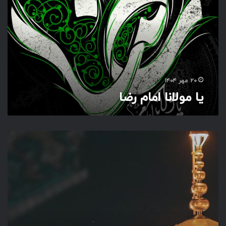
و
ل
ا
ن
ا
ا
م
ا
۲۰ مهر ۱۴۰۴
م
یا مولانا امام رضا
ر
ض
ا
تَ
ن
ه
ا
تُ
و
م
ی
خ