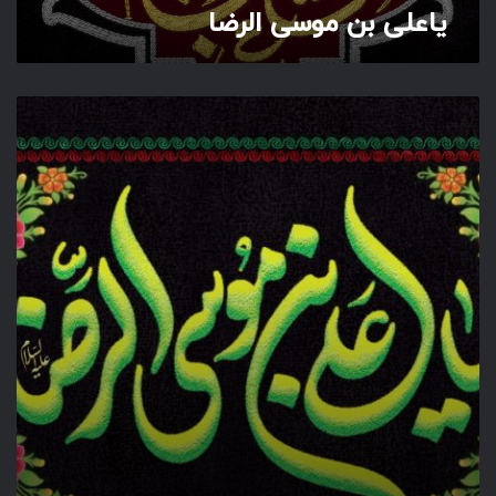
یاعلی بن موسی الرضا
ل
ر
ض
ا
ی
ا
ع
ل
ی
ب
ن
م
و
س
ی
ا
ل
ر
ض
ا