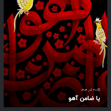
ا
ض
ا
م
ن
آ
ه
و
۳۰ آذر ۱۴۰۴
یا ضامن آهو