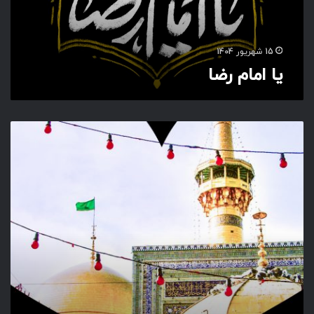
ض
ا
15 شهریور 1404
یا امام رضا
خ
و
ش
ب
خ
ت
ی