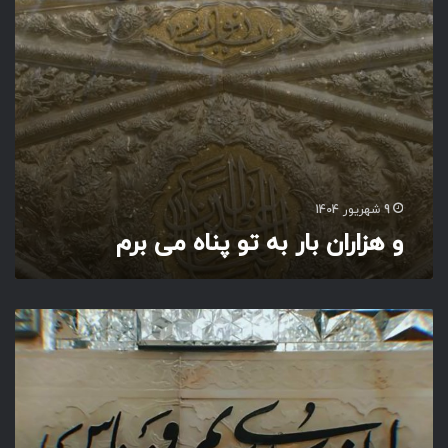
ا
ر
ب
ه
ت
و
پ
ن
ا
ه
9 شهریور 1404
م
و هزاران بار به تو پناه می برم
ی
ب
ر
م
ل
ط
ف
ی
ک
ن
ا