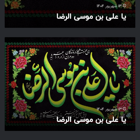
13 شهریور 1404
یا علی بن موسی الرضا
ی
ا
ع
ل
ی
ب
ن
م
و
س
ی
13 شهریور 1404
ا
یا علی بن موسی الرضا
ل
ر
ض
ا