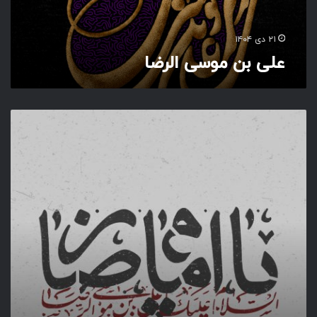
ی
ا
ل
۲۱ دی ۱۴۰۴
ر
علی بن موسی الرضا
ض
ا
ی
ا
ا
م
ا
م
ر
ض
ا