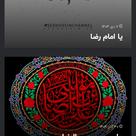
۷ دی ۱۴۰۴
یا امام رضا
ع
ل
ی
ب
ن
م
و
س
ی
ا
ل
۳۰ آذر ۱۴۰۴
ر