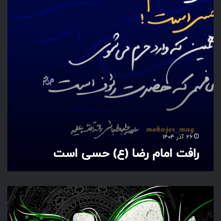
م
ا
م
ر
ض
ا
(
ع
)
ح
س
ی
ا
۲۶ آذر ۱۴۰۴
س
رافت امام رضا (ع) حسی است
ت
ی
ا
م