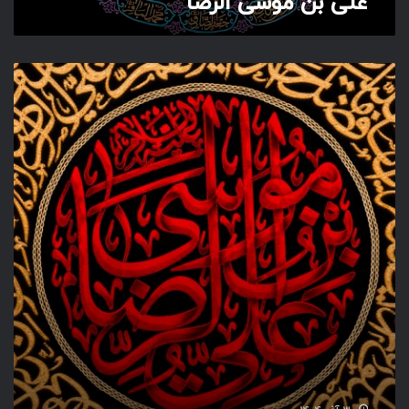
علی بن موسی الرضا
ض
ا
ع
ل
ی
ب
ن
م
و
س
ی
ا
ل
ر
ض
ا