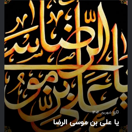
ی
ا
ع
ل
ی
ب
ن
م
و
س
ی
ا
ل
ر
ض
ا
11 شهریور 1404
یا علی بن موسی الرضا