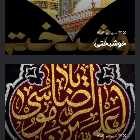
13 شهریور 1404
خوشبختی
ی
ا
ع
ل
ی
ب
ن
م
و
س
ی
13 شهریور 1404
ا