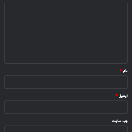
د
ی
د
گ
ا
ه
*
نام
*
ایمیل
*
وب‌ سایت