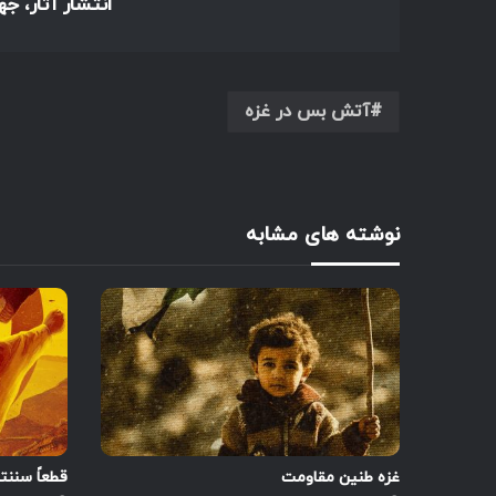
انتشار آثار، ج
آتش بس در غزه
نوشته های مشابه
غزه طنین مقاومت
قطعاً سننت