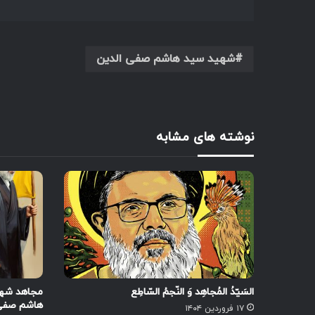
شهید سید هاشم صفی الدین
نوشته های مشابه
السَيّدُ المُجاهِد وَ النّجمُ السّاطِع
مجاهد شهی
هاشم صفی‌
۱۷ فروردین ۱۴۰۴