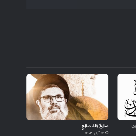
ین
صالِحٌ بَعْدَ صالِحٍ
۱۴ آبان ۱۴۰۳