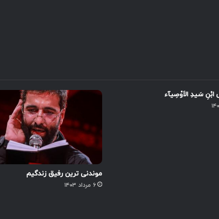
ی ابْنِ سَیدِ الاَوْصِیآء
موندنی ترین رفیق زندگیم
۶ مرداد ۱۴۰۳