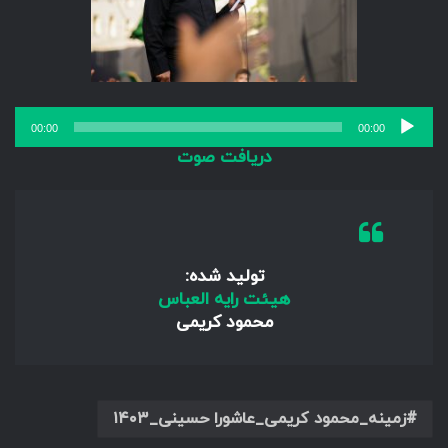
پخش‌کننده
00:00
00:00
صوت
دریافت صوت
تولید شده:
هیئت رایه العباس
محمود کریمی
زمینه_محمود کریمی_عاشورا حسینی_۱۴۰۳