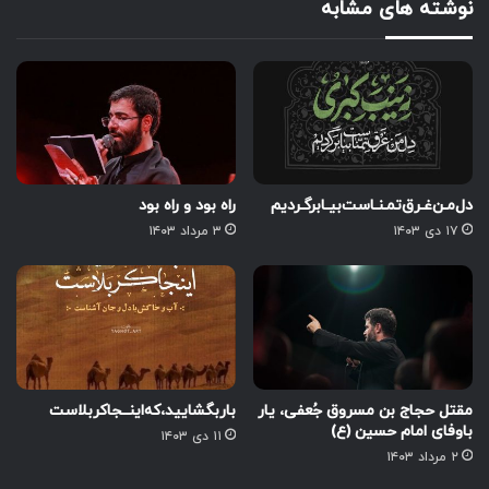
نوشته های مشابه
دل‌مـن‌غـرق‌تمـنـاست‌بیـابرگـردیم
راه بود و راه بود
۱۷ دی ۱۴۰۳
۳ مرداد ۱۴۰۳
مقتل حجاج بن مسروق جُعفی، یار
باربگشایید،‌که‌اینــجاکربلاست
باوفای امام حسین (ع)
۱۱ دی ۱۴۰۳
۲ مرداد ۱۴۰۳