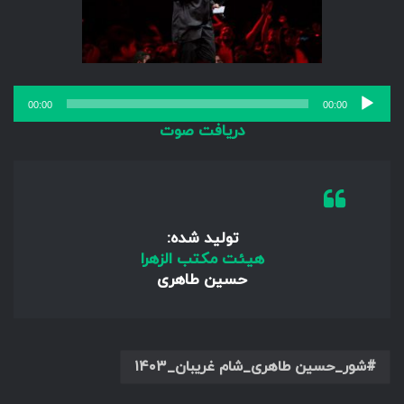
پخش‌کننده
00:00
00:00
صوت
دریافت صوت
تولید شده:
هیئت مکتب الزهرا
حسین طاهری
شور_حسین طاهری_شام غریبان_۱۴۰۳