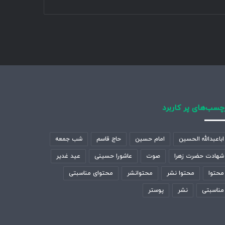
چسب‌های پر کاربرد
اباعبدالله الحسین
امام حسین
حاج قاسم
شب جمعه
شهادت حضرت زهرا
صوت
عاشورا حسینی
عید غدیر
محتوا
محتوا نشر
محتوانشر
محتوای مناسبتی
مناسبتی
نشر
پوستر