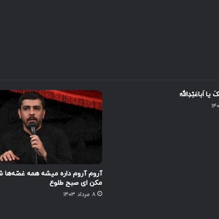
َ یا اَباعَبْدِاللَّه
آروم آروم داره میشه همه غصّه‌ها ش
مکن ای صبح طلوع
۸ مرداد ۱۴۰۳