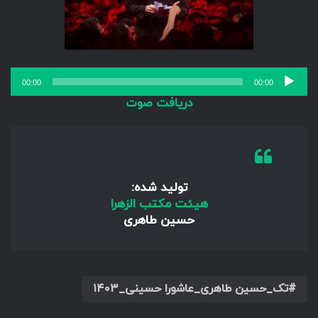
پخش‌کننده
00:00
00:00
صوت
دریافت صوت
تولید شده:
هیئت مکتب الزهرا
حسین طاهری
تک_حسین طاهری_عاشورا حسینی_۱۴۰۳