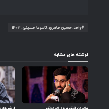
واحد_حسین طاهری_تاسوعا حسینی_۱۴۰۳
نوشته های مشابه
برای من اشک نریزی ای مشک
از شریعه ت