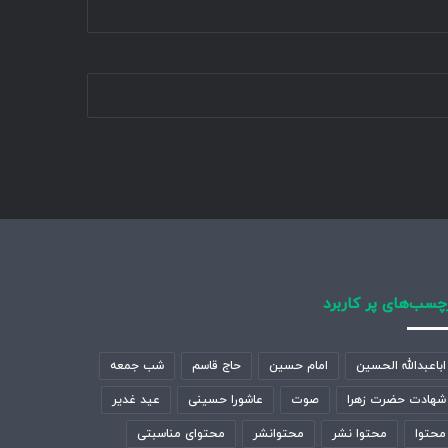
چسب‌های پر کاربرد
اباعبدالله الحسین
امام حسین
حاج قاسم
شب جمعه
شهادت حضرت زهرا
صوت
عاشورا حسینی
عید غدیر
محتوا
محتوا نشر
محتوانشر
محتوای مناسبتی