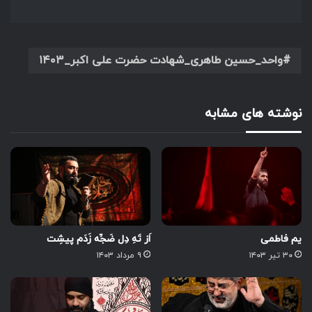
واحد_حسین طاهری_شهادت حضرت علی اکبر_۱۴۰۳
نوشته های مشابه
یم فاطمی
اَز تَهِ دِل ضَجِّه زَدَم پیشِت
۳۰ تیر ۱۴۰۳
۹ مرداد ۱۴۰۳