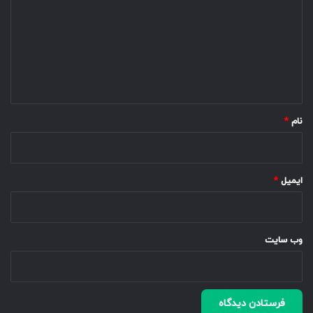
د
گ
ا
ه
*
نام
*
ایمیل
*
وب‌ سایت