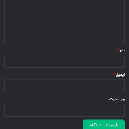
د
گ
ا
ه
*
نام
*
ایمیل
*
وب‌ سایت