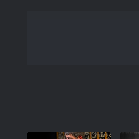
یا
کاهش
صدا
از
کلیدهای
بالا
و
پایین
استفاده
کنید.