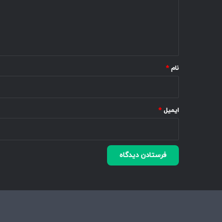
گ
ا
ه
*
نام
*
ایمیل
*