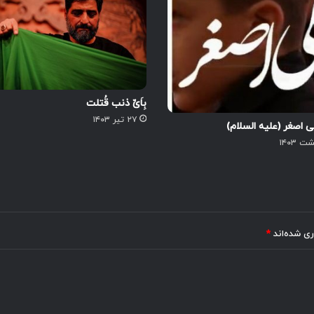
بِاَیِّ ذنب قُتلت
۲۷ تیر ۱۴۰۳
ی اصغر (علیه السلام)
ری شده‌اند
*