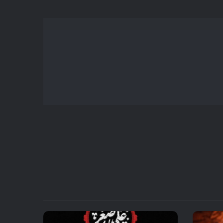
یا
کاهش
صدا
از
کلیدهای
بالا
و
پایین
استفاده
کنید.