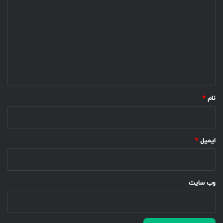
ی
د
گ
ا
ه
*
نام
*
ایمیل
*
وب‌ سایت