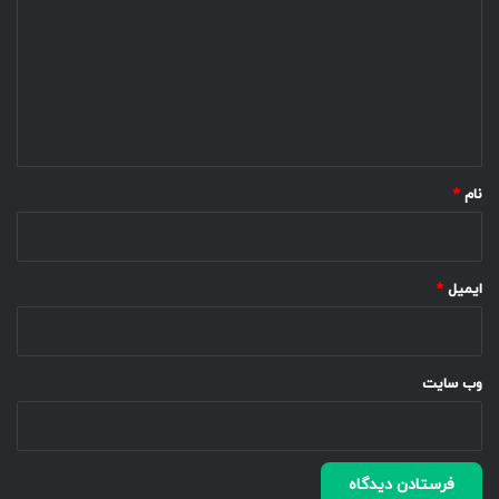
د
گ
ا
ه
*
نام
*
ایمیل
*
وب‌ سایت