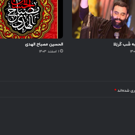
مِه شَب کَربَلا
الحسین مصباح الهدی
۱ اسفند ۱۴۰۳
ری شده‌اند
*