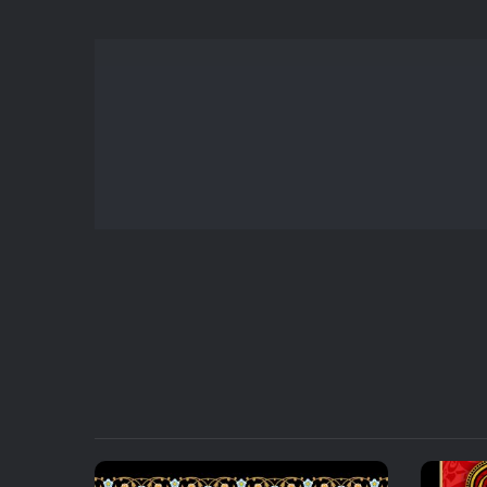
یا
کاهش
صدا
از
کلیدهای
بالا
و
پایین
استفاده
کنید.