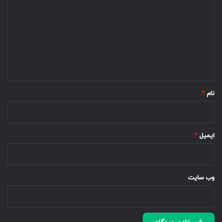
ی
د
گ
ا
ه
*
نام
*
ایمیل
*
وب‌ سایت