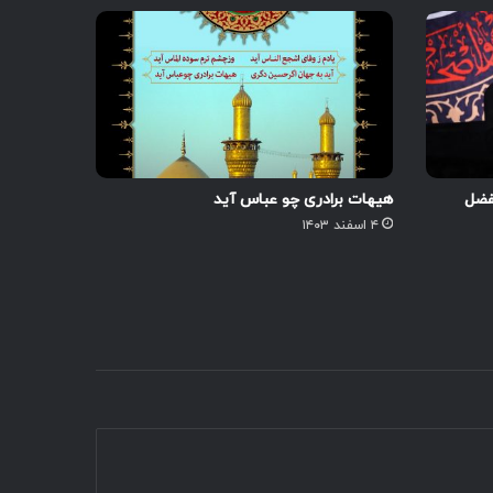
لفضل
هیهات برادری چو عباس آید
۴ اسفند ۱۴۰۳