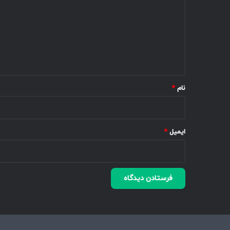
د
گ
ا
ه
*
نام
*
ایمیل
*