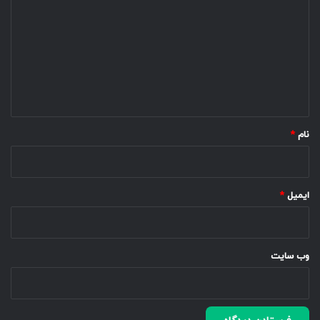
ی
د
گ
ا
ه
*
نام
*
ایمیل
*
وب‌ سایت