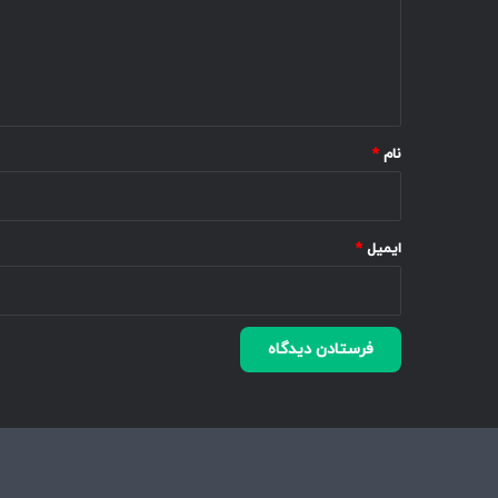
گ
ا
ه
*
نام
*
ایمیل
*