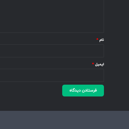
گ
ا
ه
*
نام
*
ایمیل
*