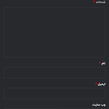
شده‌اند
*
د
ی
د
گ
ا
ه
*
نام
*
ایمیل
*
وب‌ سایت